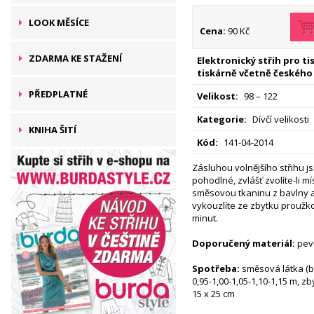
LOOK MĚSÍCE
Cena:
90 Kč
ZDARMA KE STAŽENÍ
Elektronický střih pro t
tiskárně včetně českého
PŘEDPLATNÉ
Velikost:
98 – 122
Kategorie:
Dívčí velikosti
KNIHA ŠITÍ
Kód:
141-04-2014
Zásluhou volnějšího střihu j
pohodlné, zvlášť zvolíte-li mí
směsovou tkaninu z bavlny a
vykouzlíte ze zbytku proužk
minut.
Doporučený materiál:
pevn
Spotřeba:
směsová látka (ba
0,95-1,00-1,05-1,10-1,15 m, z
15 x 25 cm