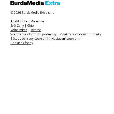
© 2026 BurdaMedia Extra s.r.o.
Apetit
|
Elle
|
Marianne
Svět Ženy
|
Chip
Volná místa
|
Inzerce
Všeobecné obchodní podmínky
|
Zvláštní obchodní podmínky
Zásady ochrany soukromí
|
Nastavení soukromí
Cookies zásady