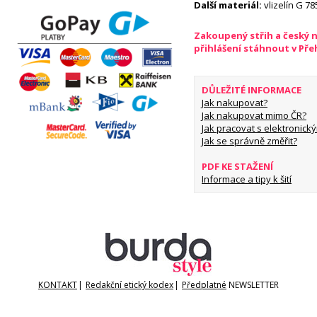
Další materiál:
vlizelín G 78
Zakoupený střih a český 
přihlášení stáhnout v Př
DŮLEŽITÉ INFORMACE
Jak nakupovat?
Jak nakupovat mimo ČR?
Jak pracovat s elektronický
Jak se správně změřit?
PDF KE STAŽENÍ
Informace a tipy k šití
KONTAKT
|
Redakční etický kodex
|
Předplatné
NEWSLETTER