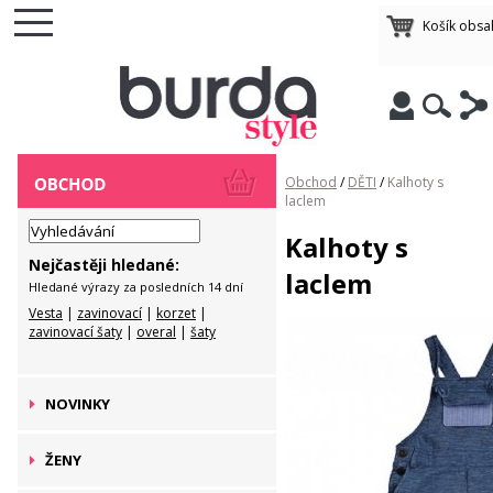
Košík obsa
Obchod
/
DĚTI
/
Kalhoty s
laclem
Kalhoty s
Nejčastěji hledané:
laclem
Hledané výrazy za posledních 14 dní
Vesta
|
zavinovací
|
korzet
|
zavinovací šaty
|
overal
|
šaty
NOVINKY
ŽENY