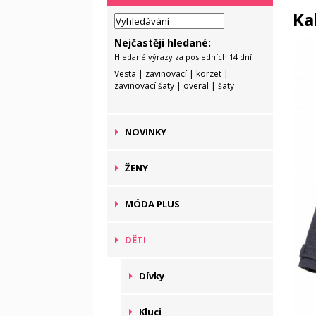
Ka
Nejčastěji hledané:
Hledané výrazy za posledních 14 dní
Vesta
|
zavinovací
|
korzet
|
zavinovací šaty
|
overal
|
šaty
NOVINKY
ŽENY
MÓDA PLUS
DĚTI
Dívky
Kluci