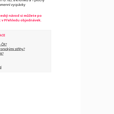
ín G 785; 8 knoflíků a 1 plochý
 ramenní vycpávky
český návod si můžete po
t v Přehledu objednávek.
ACE
 ČR?
ronickými střihy?
it?
í