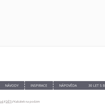
NÁVODY
INSPIRACE
NÁPOVĚDA
30 LET S
od
/
DĚTI
/
Kabátek na podzim