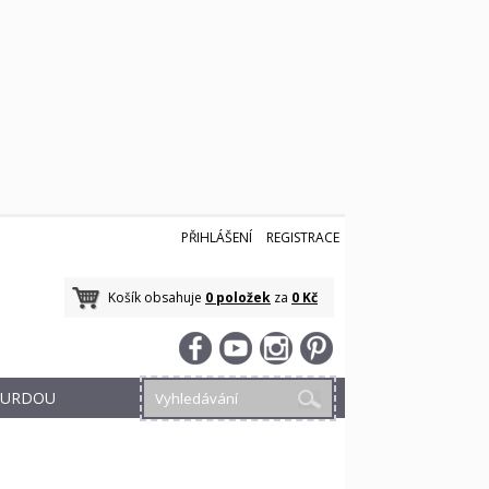
PŘIHLÁŠENÍ
REGISTRACE
Košík obsahuje
0 položek
za
0 Kč
 BURDOU