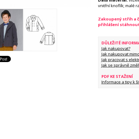
Další materiál:
vlizel
vnitřní knoflík; malé
Zakoupený střih a 
přihlášení stáhnou
DŮLEŽITÉ INFORM
Jak nakupovat?
Jak nakupovat mimo
Jak pracovat s elekt
Jak se správně změř
PDF KE STAŽENÍ
Informace a tipy k šit