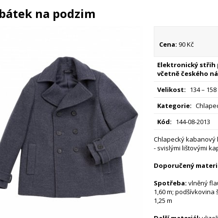
bátek na podzim
Cena:
90 Kč
Elektronický střih
včetně českého ná
Velikost:
134 – 158
Kategorie:
Chlapec
Kód:
144-08-2013
Chlapecký kabanový k
- svislými lištovými 
Doporučený materiá
Spotřeba:
vlněný flau
1,60 m; podšívkovina š
1,25 m