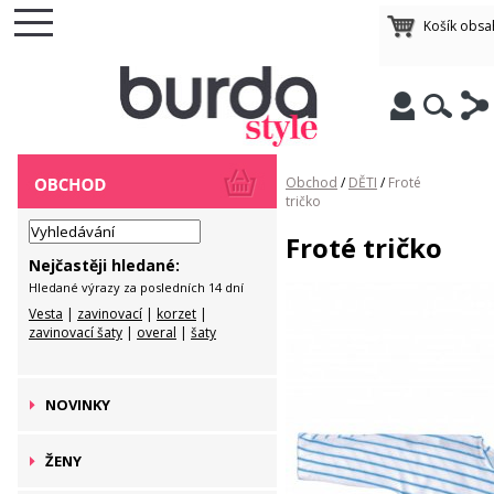
Košík obsa
Obchod
/
DĚTI
/
Froté
tričko
Froté tričko
Nejčastěji hledané:
Hledané výrazy za posledních 14 dní
Vesta
|
zavinovací
|
korzet
|
zavinovací šaty
|
overal
|
šaty
NOVINKY
ŽENY