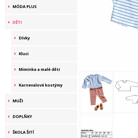
MÓDA PLUS
DĚTI
Dívky
Kluci
Miminka a malé děti
Karnevalové kostýmy
MUŽI
DOPLŇKY
ŠKOLA ŠITÍ