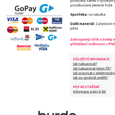
počesaný samet s vysokým p
proužkované pletené froté
Spotřeba:
viz tabulka
Další materiál:
2 plastové ný
jehla
Zakoupený střih a český 
přihlášení stáhnout v Př
DŮLEŽITÉ INFORMACE
Jak nakupovat?
Jak nakupovat mimo ČR?
Jak pracovat s elektronický
Jak se správně změřit?
PDF KE STAŽENÍ
Informace a tipy k šití