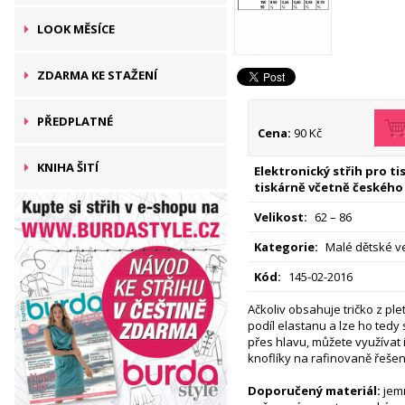
LOOK MĚSÍCE
ZDARMA KE STAŽENÍ
PŘEDPLATNÉ
Cena:
90 Kč
KNIHA ŠITÍ
Elektronický střih pro t
tiskárně včetně českého
Velikost:
62 – 86
Kategorie:
Malé dětské ve
Kód:
145-02-2016
Ačkoliv obsahuje tričko z pl
podíl elastanu a lze ho ted
přes hlavu, můžete využívat 
knoflíky na rafinovaně
řešen
Doporučený materiál:
jemn