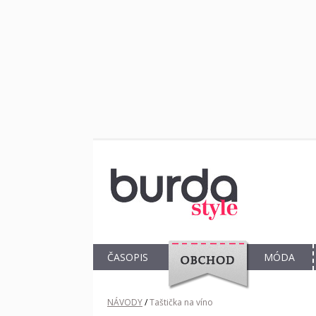
ČASOPIS
MÓDA
OBCHOD
NÁVODY
/
Taštička na víno