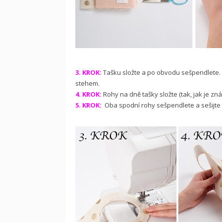
3. KROK:
Tašku složte a po obvodu sešpendlete. V
stehem.
4. KROK:
Rohy na dně tašky složte (tak, jak je z
5. KROK:
Oba spodní rohy sešpendlete a sešijte