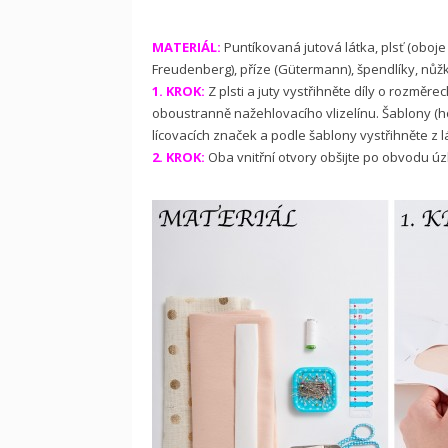
MATERIÁL:
Puntíkovaná jutová látka, plsť (oboje 
Freudenberg), příze (Gütermann), špendlíky, nůžk
1. KROK:
Z plsti a juty vystřihněte díly o rozměre
oboustranně nažehlovacího vlizelínu. Šablony (ho
lícovacích značek a podle šablony vystřihněte z l
2. KROK:
Oba vnitřní otvory obšijte po obvodu 