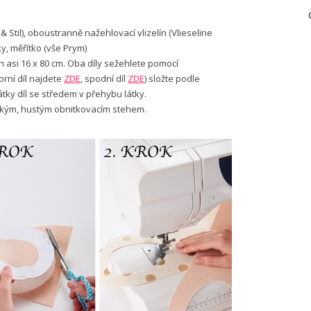
& Stil), oboustranně nažehlovací vlizelín (Vlieseline
y, měřítko (vše Prym)
ch asi 16 x 80 cm. Oba díly sežehlete pomocí
rní díl najdete
ZDE
, spodní díl
ZDE
) složte podle
átky díl se středem v přehybu látky.
úzkým, hustým obnitkovacím stehem.