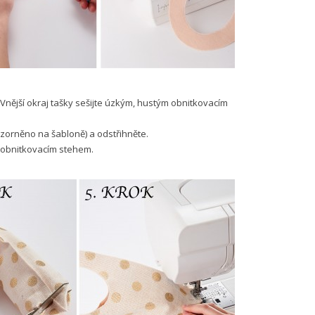
nější okraj tašky sešijte úzkým, hustým obnitkovacím
názorněno na šabloně) a odstřihněte.
 obnitkovacím stehem.