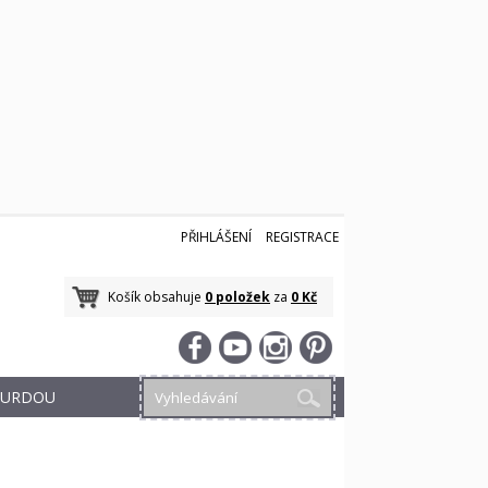
PŘIHLÁŠENÍ
REGISTRACE
Košík obsahuje
0 položek
za
0 Kč
 BURDOU