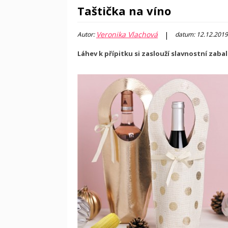
Taštička na víno
Veronika Vlachová
|
Autor:
datum: 12.12.2019
Láhev k přípitku si zaslouží slavnostní zab