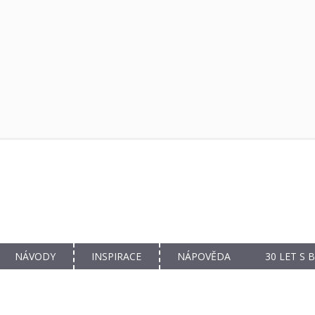
NÁVODY
INSPIRACE
NÁPOVĚDA
30 LET S