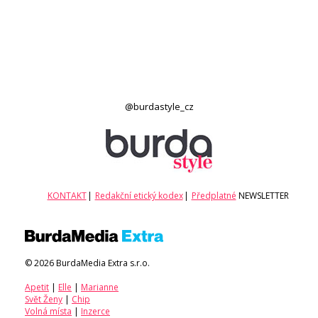
@burdastyle_cz
KONTAKT
|
Redakční etický kodex
|
Předplatné
NEWSLETTER
© 2026 BurdaMedia Extra s.r.o.
Apetit
|
Elle
|
Marianne
Svět Ženy
|
Chip
Volná místa
|
Inzerce