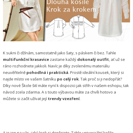
K sukni či džínám, samostatně jako šaty, s páskem či bez. Tahle
multifunkční krasavice
zastane každý
dokonalý outfit
, ať už se
ráno rozhodnete jakkoli. Navíc je díky zvolenému materiálu
neuvěřitelně
pohodlná i praktická
. Prostě ideální kousek, který si
najde místo ve vašem šatníku
po celý rok
. Tak proč si ji nedopřát?
Díky nové Škole šití máte nyní k dispozici jak střih v našem eshopu, tak
návod zcela zdarma. A s touto výbavou máte za chvíli hotovo a
můžete si začít užívat její
trendy vzezření
.
A je jen na vás, jaký look si dopřejete. Tahle univerzální košile