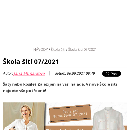
NÁVODY
/
Škola šití
/
Škola šití 07/2021
Škola šití 07/2021
|
Jana Elfmarková
Autor:
datum: 06.09.2021 08:49
Šaty nebo košile? Záleží jen na vaší náladě. V nové Škole šití
najdete vše potřebné!