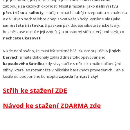
zaboduje za každých okolností. Nosit ji můžete i jako
další vrstvu
přes tričko a kalhoty,
stačí ji nechat hlouběji rozepnutou rozhalenku
a dál už jen nechat lehce obepisovat vaše křivky. Vynikne ale i jako
samostatná šatovka
. S páskem pak dodáte siluetě ženské tvary,
bez něj zase oceníte její vzdušný a prostorný střih, který umí skrýt, co
nechcete ukazovat
.
Nikde není psáno, že musí být striktně bílá, zkuste si ji ušít i v
jiných
barvách
a máte dokonalý základ dnes tolik opěvovaného
kapsulového šatníku
, kdy si vystačíte s několika málo oblíbenými
střihy, které jen rozmnožíte v několika barevných provedeních. Tahle
košile do podobného konceptu
zapadá fantasticky
!
Střih ke stažení ZDE
Návod ke stažení ZDARMA zde