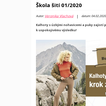
Škola šití 01/2020
Veronika Vlachová
|
Autor:
datum: 04.02.2020
Kalhoty s úzkými nohavicemi a puky zajistí 
k uspokojivému výsledku!