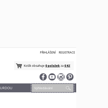
PŘIHLÁŠENÍ
REGISTRACE
Košík obsahuje
0 položek
za
0 Kč
 BURDOU