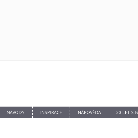
NÁVODY
INSPIRACE
NÁPOVĚDA
30 LET S