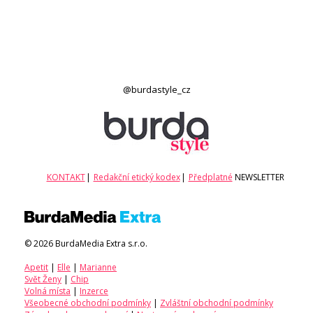
@burdastyle_cz
KONTAKT
|
Redakční etický kodex
|
Předplatné
NEWSLETTER
© 2026 BurdaMedia Extra s.r.o.
Apetit
|
Elle
|
Marianne
Svět Ženy
|
Chip
Volná místa
|
Inzerce
Všeobecné obchodní podmínky
|
Zvláštní obchodní podmínky