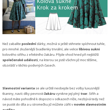
Než zabalíte
poslední
dárky, možná si ještě stihnete spíchnout tuhle,
pro mnohé zkušenější švadlenky triviální, ale velice
líbivou sukni
kolového střihu z efektního žakáru. Přijde vhod hned při nejbližší
společenské události
, na kterou se jistě všichni již moc těšíme,
obzvlášť v těchto podivných časech.
Slavnostní varianta
se ale určitě neobejde bez volby luxusnější
tkaniny, navíc díky pevnosti
žakáru
vynikne její plný
tvar
. Střih a
návod máte pohodlně k dispozici v odkazech níže, nezbývá tedy než
se pustit do díla a u stromečku již můžete zářit v
novém slavnostním
outfitu
.