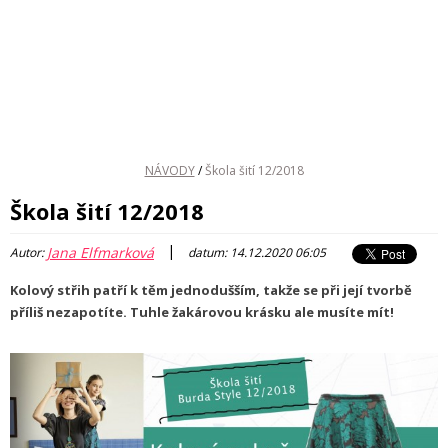
NÁVODY
/
Škola šití 12/2018
Škola šití 12/2018
|
Jana Elfmarková
Autor:
datum: 14.12.2020 06:05
Kolový střih patří k těm jednodušším, takže se při její tvorbě
příliš nezapotíte. Tuhle žakárovou krásku ale musíte mít!