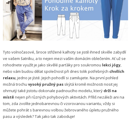
Tyto volnočasové, široce střižené kalhoty se jistě ihned skvěle zabydlí
ve vašem šatníku, a to nejen mezi vaším domácím oblečením. Ať už se
rohodnete využít je jako skvělé parťáky pro soukromou
lekci jógy
,
nebo vám budou dělat společnost při dnes tolik potřebných
chvílích
relaxu
, jedno je jísté. Jejich pohodlí si zamilujete. Na první pohled
možná trochu
vysoký pružný pas
skýtá kromě možnosti nosit jej
ohrnutý také jistotu dokonale padnoucího modelu, který
drží na
místě
nejen při různých pohybových aktivitách. Příliš nezáleži ani na
tom, zda zvolíte jednobarevnou či vzorovanou variantu, vždy si
můžete pohrát s barevnou volbou žebrovaného úpletu pružného
pasu a výsledek? Tak jako tak zaboduje!