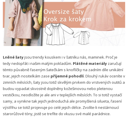
Lněné šaty
jsou trendy kouskem i v šatníku nás, maminek. Proč je
tedy nedopřát i našim malým pokladům.
Plátěné materiály
zaručují
témto půvabně řaseným šatečkám s knoflíčky na zadním díle unikátní
tvar, jejich nositelkám zase
příjemné pohodlí
. Dlouhý rukáv oceníte v
zimních měsících, šaty jsou totiž skvělým prvkem do vrstvených outitů a
budou vypadat skvostně doplněny kožešinovou nebo pletenou
vestičkou, neodložíte je ale ani v teplejších měsících. To si totiž vystačí
samy, a vynikne tak jejich jednoduchá ale promyšlená silueta, řasení
výstřihu se totiž projevuje po celé jejich délce. Zvolíte-li nestárnoucí
starorůžové tóny, jistě se trefíte do vkusu své malé parádnice.