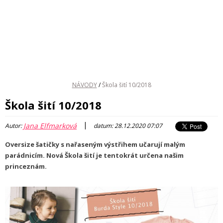
NÁVODY
/
Škola šití 10/2018
Škola šití 10/2018
|
Jana Elfmarková
Autor:
datum: 28.12.2020 07:07
Oversize šatičky s nařaseným výstřihem učarují malým
parádnicím. Nová Škola šití je tentokrát určena našim
princeznám.