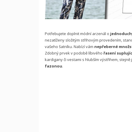
Potřebujete doplnit módní arzenál o
jednoduch
nezatíženy složitým střihovým provedením, stanou
vašeho šatníku. Nabízí vám
nepřeberné množst
Zdobný prvek v podobě líbivého
řasení suplují
kardigany či vestami s hlubším výstřihem, stejně j
fazonou
.