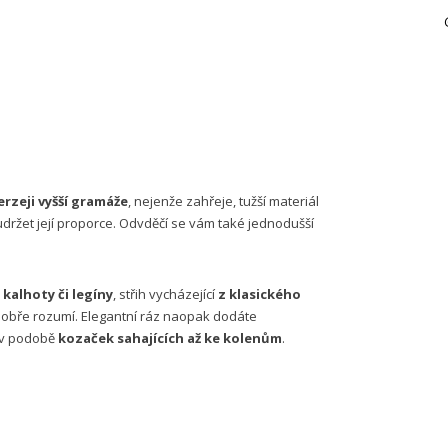
erzeji vyšší gramáže
, nejenže zahřeje, tužší materiál
držet její proporce. Odvděčí se vám také jednodušší
 kalhoty či legíny
, střih vycházející
z klasického
 dobře rozumí. Elegantní ráz naopak dodáte
 v podobě
kozaček sahajících až ke kolenům
.