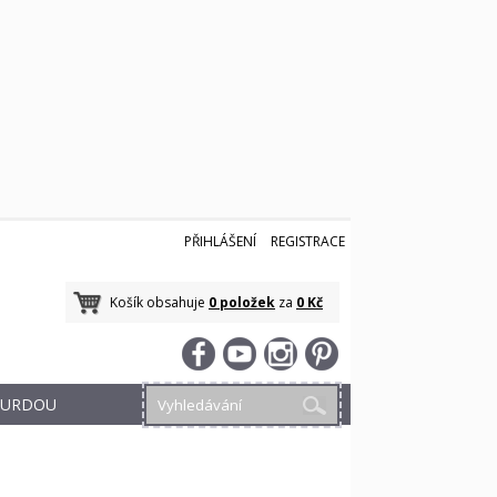
PŘIHLÁŠENÍ
REGISTRACE
Košík obsahuje
0 položek
za
0 Kč
 BURDOU