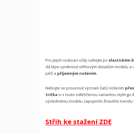
Pro jejich realizaci vždy sahejte po
elastickém ž
dá lépe vyniknout střihovým detailům modelu a u
péčí a
příjemným nošením
.
Nebojte se posunout význam šatů nošením
přes
trička
si s touto odlehčenou variantou stylingu
výslednému modelu zapojením žhavého trendu
Střih ke stažení ZDE