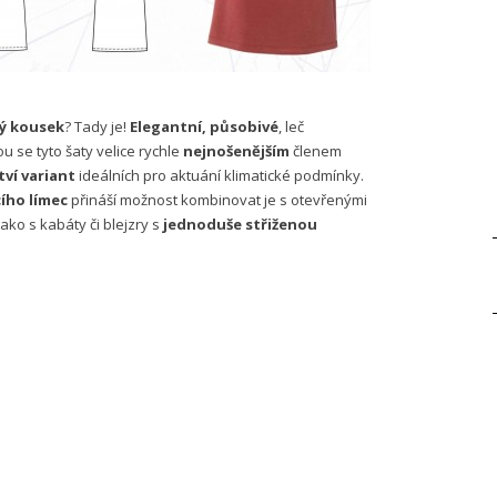
ý kousek
? Tady je!
Elegantní, působivé
, leč
 se tyto šaty velice rychle
nejnošenějším
členem
ví variant
ideálních pro aktuání klimatické podmínky.
cího límec
přináší možnost kombinovat je s otevřenými
ako s kabáty či blejzry s
jednoduše střiženou