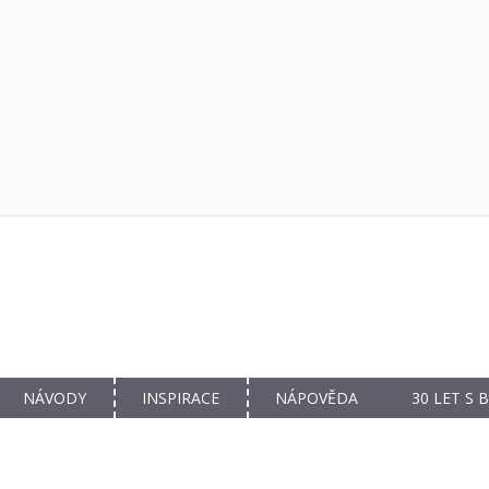
NÁVODY
INSPIRACE
NÁPOVĚDA
30 LET S