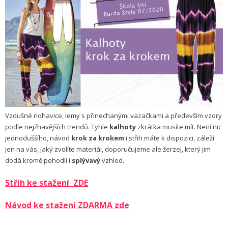
Vzdušné nohavice, lemy s přinechanými vazačkami a především vzory
podle nejžhavějších trendů. Tyhle
kalhoty
zkrátka musíte mít. Není nic
jednoduššího, návod
krok za krokem
i střih máte k dispozici, záleží
jen na vás, jaký zvolíte materiál, doporučujeme ale žerzej, který jim
dodá kromě pohodlí i
splývavý
vzhled.
Střih ke stažení
ZDE
Návod ke stažení ZDARMA zde