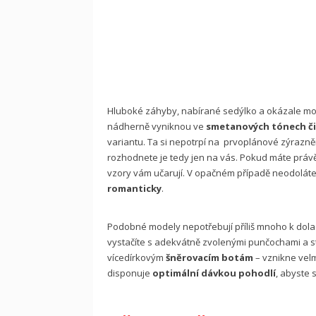
Hluboké záhyby, nabírané sedýlko a okázale mode
nádherně vyniknou ve
smetanových tónech či
variantu. Ta si nepotrpí na prvoplánové zýrazněn
rozhodnete je tedy jen na vás. Pokud máte prá
vzory vám učarují. V opačném případě neodoláte
romanticky
.
Podobné modely nepotřebují příliš mnoho k dolad
vystačíte s adekvátně zvolenými punčochami a st
vícedírkovým
šněrovacím botám
– vznikne velm
disponuje
optimální dávkou pohodlí
, abyste s