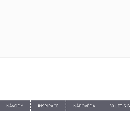
NÁVODY
INSPIRACE
NÁPOVĚDA
30 LET S