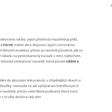
lované rukávy. Jejich přednosti nepotřebují příliš,
 v černé
, máme ale k dispozici i jejich vzorovanou
í líbivých modelací, přesto je neméně působivá. Jak se
vě náladu na pestrobarevný kousek s retro nádechem,
 klasické smetanové variantě, která působí
něžně a
ění do absolutní dokonalosti, v chladnějších dnech si
řevíčky, nemusíte se ale vyhýbat ani kotníčkovým či
i neotřelá, přesto velmi líbivá podívaná, která navíc
i v ní užily doslova celý den.