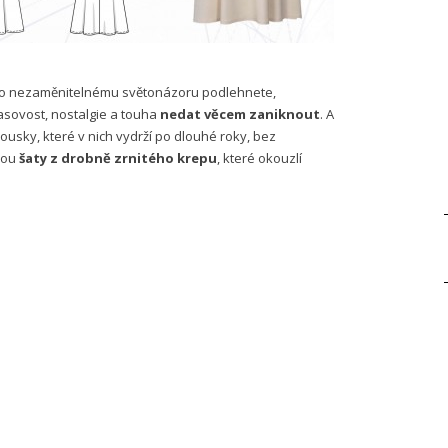
uto nezaměnitelnému světonázoru podlehnete,
časovost, nostalgie a touha
nedat věcem zaniknout
. A
kousky, které v nich vydrží po dlouhé roky, bez
jsou
šaty z drobně zrnitého krepu
, které okouzlí