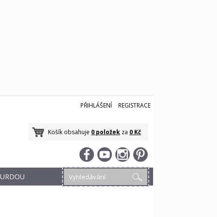
PŘIHLÁŠENÍ
REGISTRACE
Košík obsahuje
0 položek
za
0 Kč
 BURDOU