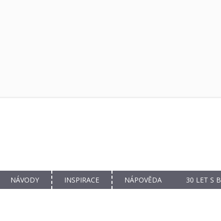
NÁVODY
INSPIRACE
NÁPOVĚDA
30 LET S