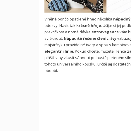
Vlněné pončo opatřené hned několika
nápadným
odezvy. Navíc tak
krásně hřeje
. Ušijte si jej pod
praktičkost a notná dávka
extravagance
vám bud
svléknout.
Nápaditě řešené členící švy
vzbuzuj
majstrštyku pravidelné tvary a spou s kombino
elegantní linie
. Pokud chcete, můžete i lehce
z
plášťoviny zkusit sáhnout po hustě pleteném sil
tohoto univerzálního kousku, určitě jej dostate
období.