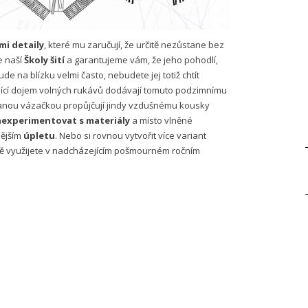
i detaily
, které mu zaručují, že určitě nezůstane bez
le naší
Školy šití
a garantujeme vám, že jeho pohodlí,
e na blízku velmi často, nebudete jej totiž chtít
ící dojem volných rukávů dodávají tomuto podzimnímu
vanou vázačkou propůjčují jindy vzdušnému kousky
aexperimentovat s materiály
a místo vlněné
nějším
úpletu
. Nebo si rovnou vytvořit více variant
čně využijete v nadcházejícím pošmourném ročním