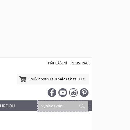
PŘIHLÁŠENÍ
REGISTRACE
Košík obsahuje
0 položek
za
0 Kč
 BURDOU