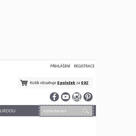
PŘIHLÁŠENÍ
REGISTRACE
Košík obsahuje
0 položek
za
0 Kč
 BURDOU