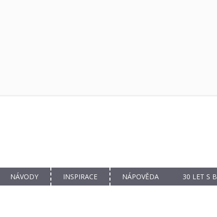
NÁVODY
INSPIRACE
NÁPOVĚDA
30 LET S