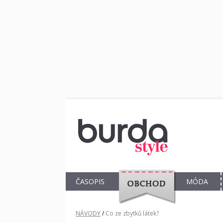
ČASOPIS
MÓDA
OBCHOD
NÁVODY
/
Co ze zbytků látek?