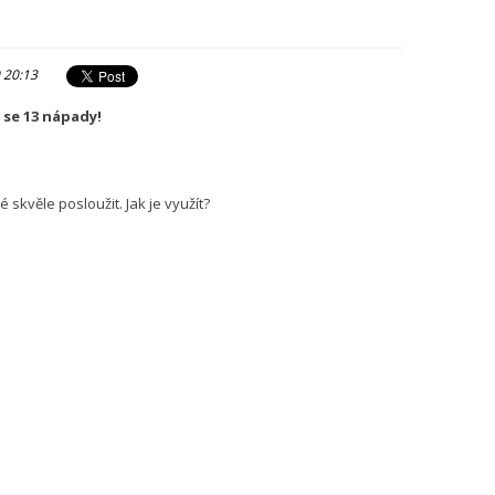
 20:13
 se 13 nápady!
skvěle posloužit. Jak je využít?