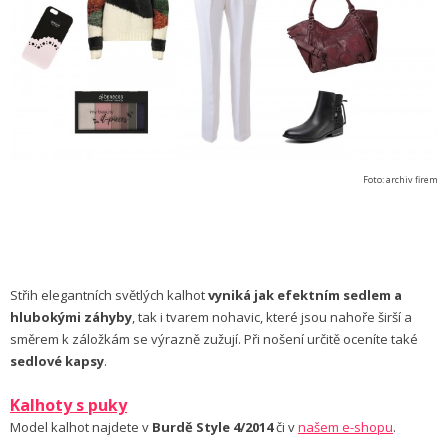
Foto: archiv firem
Střih elegantních světlých kalhot
vyniká jak efektním sedlem a
hlubokými záhyby
, tak i tvarem nohavic, které jsou nahoře širší a
směrem k záložkám se výrazně zužují. Při nošení určitě oceníte také
sedlové kapsy
.
Kalhoty s puky
Model kalhot najdete v
Burdě Style 4/2014
či v
našem e-shopu
.