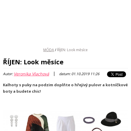
MÓDA
/
ŘÍJEN: Look měsíce
ŘÍJEN: Look měsíce
|
Veronika Vlachová
Autor:
datum: 01.10.2019 11:26
Kalhoty s puky na podzim doplňte o hřejivý pulovr a kotníčkové
boty a budete chic!