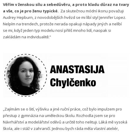
Věřím v ženskou sílu a sebedůvěru, a proto kladu důraz na tvary
a vše, co je pro ženu typické.
Za skutečnou módní ikonu považuji
Audrey Hepburn, z novodobějších hvězd se mi líbí styl Jennifer Lopez.
Nelpím na trendech, protože nerada opakuji nápady jiných a nelíbí
se mi, když jeden typ modelu nosí přiliš mnoho lidí, naopak si
zakládám na individualitě.“
„Zajímám se o šití, výšivku a jiné ruční práce, což bylo impulzem pro
přestup z gymnázia na uměleckou školu. Rozhodla jsem se pro
Návrhářství a modelářství oděvů a určitě toho nelituji. Láká mě vysoká
škola, ale i stáž v zahraničí. Jednou bych ráda měla vlastní ateliér,