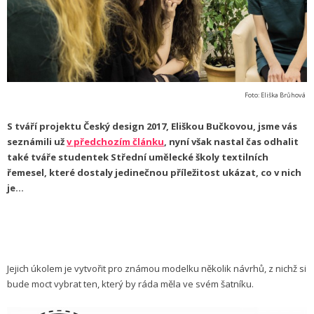
Foto: Eliška Brůhová
S tváří projektu Český design 2017, Eliškou Bučkovou, jsme vás
seznámili už
v předchozím článku
, nyní však nastal čas odhalit
také tváře studentek Střední umělecké školy textilních
řemesel, které dostaly jedinečnou příležitost ukázat, co v nich
je...
Jejich úkolem je vytvořit pro známou modelku několik návrhů, z nichž si
bude moct vybrat ten, který by ráda měla ve svém šatníku.