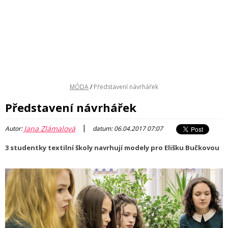
MÓDA
/
Představení návrhářek
Představení návrhářek
|
Jana Zlámalová
Autor:
datum: 06.04.2017 07:07
3 studentky textilní školy navrhují modely pro Elišku Bučkovou