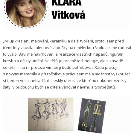
„Miluji kreslení, malování, keramiku a další tvoření, proto jsem před
třemi lety zkusila talentové zkoušky na uměleckou školu a k mé radosti
to vyšlo. Baví mě návrhování a realizace vlastních nápadů, figurální
kresba a dějiny umění. Nejtěžší je pro mě technologie, ale v zásadě
se těším i na ni, protože vím, že ji budu potřebovat. Ráda pracuji
s novými materiály a při ročníkové práci jsem měla možnost vyzkoušet
si i jeden velmi netradiční – lesklý ubrus, ze kterého nakonec vznikly
šaty. V budoucnu bych se chtěla věnovat návrhu a tvorbě šatů.