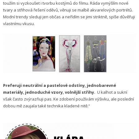
toužím si vyzkoušet i tvorbu kostýmů do filmu. Ráda vymýšlím nové
tvary a střihová řešení oděvů, věnuji se malbě akvarelových portrétů.
Modní trendy sleduji jen občas a neřídím se jimi striktně, spíše důvěřuji
vlastnímu vkusu.
Preferuji neutrální a pastelové odstíny, jednobarevné
materiály, jednoduché vzory, volnější střihy.
U kalhot a sukní
však často zvýrazňuji pas. Ke zdobení používám výšivku, ale poslední
dobou mě zaujala také technika kladené nitě.“