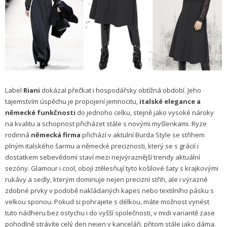
Label
Riani
dokázal přečkat i hospodářsky obtížná období. Jeho
tajemstvím úspěchu je propojení jemnocitu,
italské elegance a
německé funkčnosti
do jednoho celku, stejně jako vysoké nároky
na kvalitu a schopnost přicházet stále s novými myšlenkami. Ryze
rodinná
německá firma
přichází v aktulní Burda Style se střihem
plným italského šarmu a německé preciznosti, který se s grácií i
dostatkem sebevědomí staví mezi nejvýraznější trendy aktuální
sezóny. Glamour i cool, obojí ztělesňují tyto košilové šaty s krajkovými
rukávy a sedly, kterým dominuje nejen precizní střih, ale i výrazné
zdobné prvky v podobě nakládaných kapes nebo textilního pásku s
velkou sponou. Pokud si pohrajete s délkou, máte možnost vynést
tuto nádheru bez ostychu i do vyšší společnosti, v midi variantě zase
pohodlně strávíte celý den nejen v kanceláři, přitom stále jako dáma.