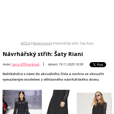
MÓDA
/
Módní trendy
/
Návrhářský střih: Šaty Riani
Návrhářský střih: Šaty Riani
|
Jana Elfmarková
Autor:
datum: 19.11.2020 10:39
Nahlédněte s námi do aktuálního čísla a nechte se okouzlit
vymazleným modelem z věhlasného návrhářského domu.