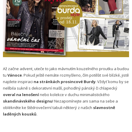
Až začne advent, uteče to jako mávnutím kouzelného proutku a budou
tu
Vánoce
. Pokud ještě nemáte rozmyšleno, čím potěšit své blízké, jistě
najdete inspiraci
na stránkách prosincové Burdy
. Vždyť komu by se
nelíbila sukně s dekorativní mašlí, pohodlný pánský či chlapecký
overal na lenošení
nebo kolekce v duchu minimalistického
skandinávského designu
! Nezapomínejte ani sama na sebe a
oblékněte ke štědrovečerní tabuli některý z našich
slavnostně
laděných kousků
.