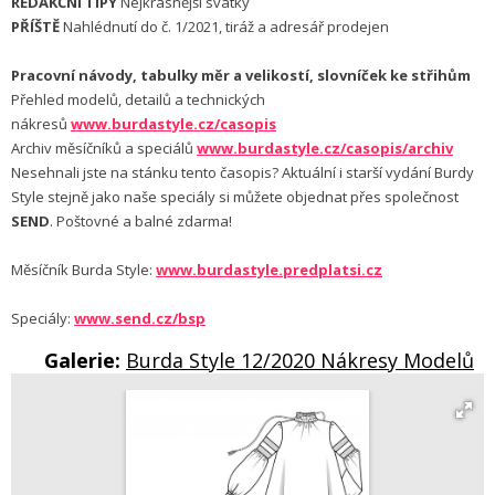
REDAKČNÍ TIPY
Nejkrásnější svátky
PŘÍŠTĚ
Nahlédnutí do č. 1/2021, tiráž a adresář prodejen
Pracovní návody, tabulky měr a velikostí, slovníček ke střihům
Přehled modelů, detailů a technických
nákresů
www.burdastyle.cz/casopis
Archiv měsíčníků a speciálů
www.burdastyle.cz/casopis/archiv
Nesehnali jste na stánku tento časopis? Aktuální i starší vydání Burdy
Style stejně jako naše speciály si můžete objednat přes společnost
SEND
. Poštovné a balné zdarma!
Měsíčník Burda Style:
www.burdastyle.predplatsi.cz
Speciály:
www.send.cz/bsp
Galerie:
Burda Style 12/2020 Nákresy Modelů