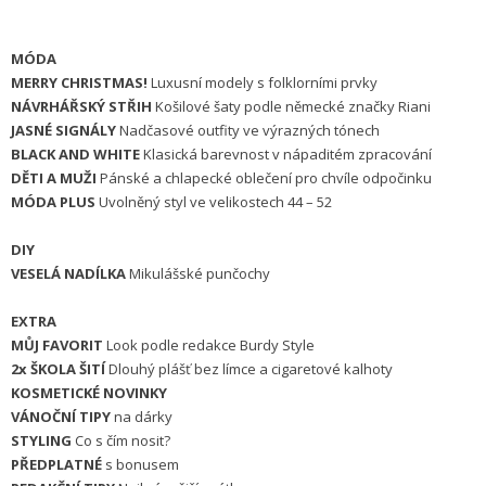
MÓDA
MERRY CHRISTMAS!
Luxusní modely s folklorními prvky
NÁVRHÁŘSKÝ STŘIH
Košilové šaty podle německé značky Riani
JASNÉ SIGNÁLY
Nadčasové outfity ve výrazných tónech
BLACK AND WHITE
Klasická barevnost v nápaditém zpracování
DĚTI A MUŽI
Pánské a chlapecké oblečení pro chvíle odpočinku
MÓDA PLUS
Uvolněný styl ve velikostech 44 – 52
DIY
VESELÁ NADÍLKA
Mikulášské punčochy
EXTRA
MŮJ FAVORIT
Look podle redakce Burdy Style
2x ŠKOLA ŠITÍ
Dlouhý plášť bez límce a cigaretové kalhoty
KOSMETICKÉ NOVINKY
VÁNOČNÍ TIPY
na dárky
STYLING
Co s čím nosit?
PŘEDPLATNÉ
s bonusem