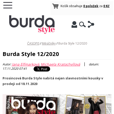
Košík obsahuje
0 položek
za
0 Kč
ČASOPIS
/
Měsíčníky
/
Burda Style 12/2020
Burda Style 12/2020
|
Jana Elfmarková
Michaela Kratochvílová
Autor:
,
datum:
17.11.2020 07:41
Prosincová Burda Style nabitá nejen slavnostními kousky v
prodeji od 18.11.2020