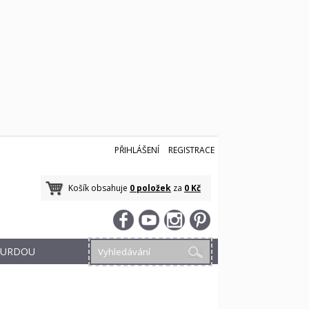
PŘIHLÁŠENÍ
REGISTRACE
Košík obsahuje
0 položek
za
0 Kč
 BURDOU