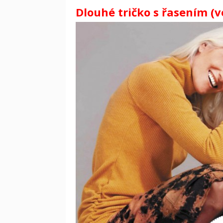
Dlouhé tričko s řasením (ve