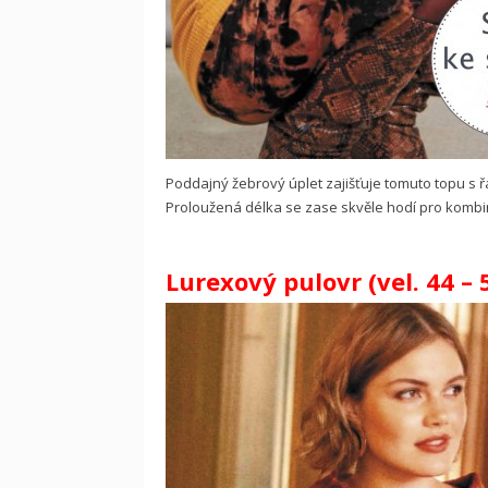
Poddajný žebrový úplet zajišťuje tomuto topu s ř
Proloužená délka se zase skvěle hodí pro kombin
Lurexový pulovr (vel. 44 – 