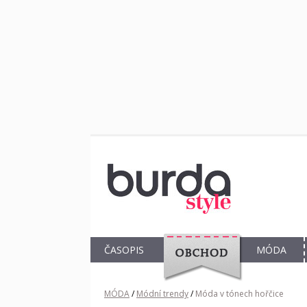
ČASOPIS
MÓDA
OBCHOD
MÓDA
/
Módní trendy
/
Móda v tónech hořčice