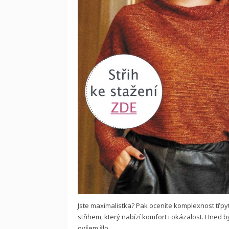
Jste maximalistka? Pak oceníte komplexnost třpyt
střihem, který nabízí komfort i okázalost. Hned by
ovšem šlo.