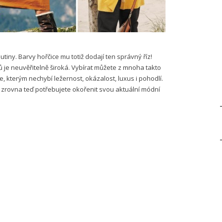
utiny. Barvy hořčice mu totiž dodají ten správný říz!
ů je neuvěřitelně široká. Vybírat můžete z mnoha takto
 kterým nechybí ležernost, okázalost, luxus i pohodlí.
m zrovna teď potřebujete okořenit svou aktuální módní