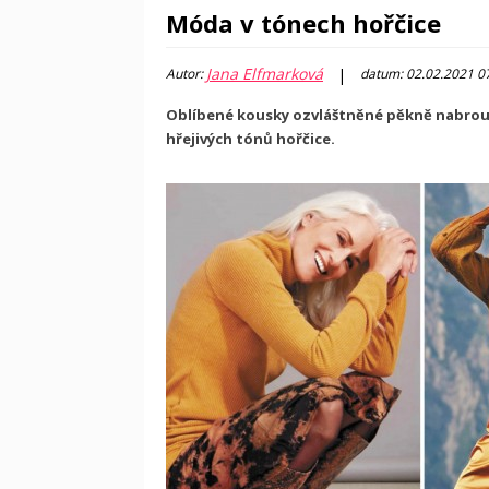
Móda v tónech hořčice
Jana Elfmarková
|
Autor:
datum: 02.02.2021 0
Oblíbené kousky ozvláštněné pěkně nabrouš
hřejivých tónů hořčice.