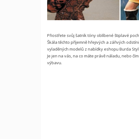
Přiostřete svůj šatník tóny oblíbené štiplavé poch
Škála těchto příjemně hřejivých a zářivých odstín
vyladěných modelů z nabídky eshopu Burda Style,
Je jen na vás, na co máte právě náladu, nebo čí
výbavu.