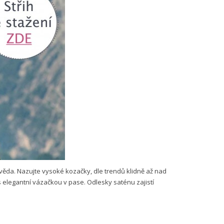
á věda. Nazujte vysoké kozačky, dle trendů klidně až nad
s elegantní vázačkou v pase. Odlesky saténu zajistí