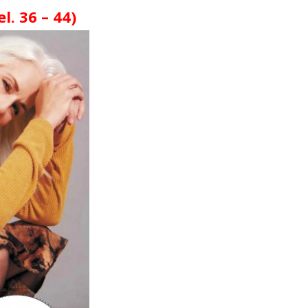
l. 36 – 44)