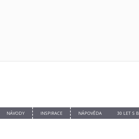
NÁVODY
INSPIRACE
NÁPOVĚDA
30 LET S