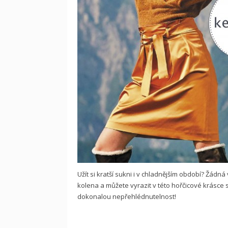
Užít si kratší sukni i v chladnějším období? Žádn
kolena a můžete vyrazit v této hořčicové krásce 
dokonalou nepřehlédnutelnost!