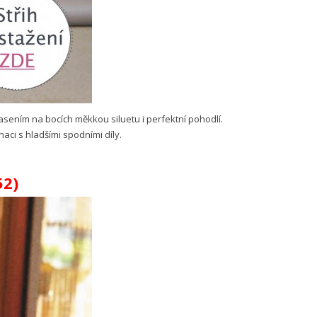
asením na bocích měkkou siluetu i perfektní pohodlí.
aci s hladšími spodními díly.
52)