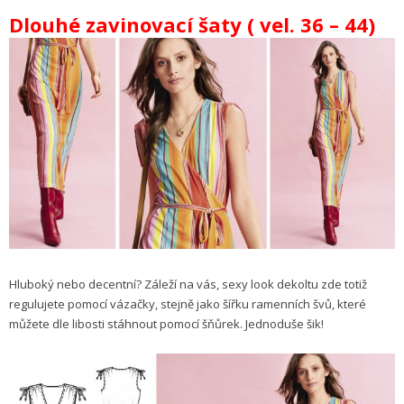
Dlouhé zavinovací šaty ( vel. 36 – 44)
Hluboký nebo decentní? Záleží na vás, sexy look dekoltu zde totiž
regulujete pomocí vázačky, stejně jako šířku ramenních švů, které
můžete dle libosti stáhnout pomocí šňůrek. Jednoduše šik!