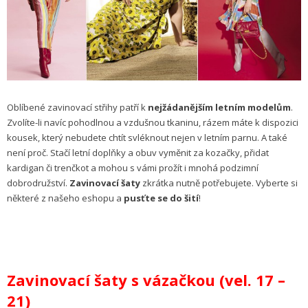
Oblíbené zavinovací střihy patří k
nejžádanějším letním modelům
.
Zvolíte-li navíc pohodlnou a vzdušnou tkaninu, rázem máte k dispozici
kousek, který nebudete chtít svléknout nejen v letním parnu. A také
není proč. Stačí letní doplňky a obuv vyměnit za kozačky, přidat
kardigan či trenčkot a mohou s vámi prožít i mnohá podzimní
dobrodružství.
Zavinovací šaty
zkrátka nutně potřebujete. Vyberte si
některé z našeho eshopu a
pusťte se do šití
!
Zavinovací šaty s vázačkou (vel. 17 –
21)