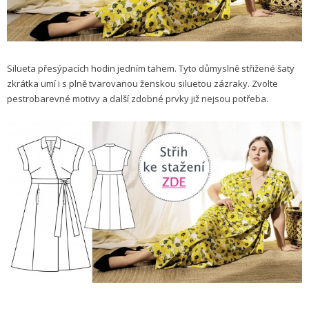
Silueta přesýpacích hodin jedním tahem. Tyto důmyslně střižené šaty
zkrátka umí i s plně tvarovanou ženskou siluetou zázraky. Zvolte
pestrobarevné motivy a další zdobné prvky již nejsou potřeba.