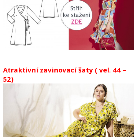
Atraktivní zavinovací šaty ( vel. 44 –
52)