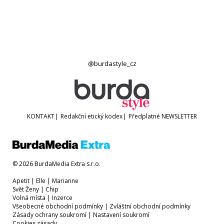
@burdastyle_cz
KONTAKT
|
Redakční etický kodex
|
Předplatné
NEWSLETTER
© 2026 BurdaMedia Extra s.r.o.
Apetit
|
Elle
|
Marianne
Svět Ženy
|
Chip
Volná místa
|
Inzerce
Všeobecné obchodní podmínky
|
Zvláštní obchodní podmínky
Zásady ochrany soukromí
|
Nastavení soukromí
Cookies zásady