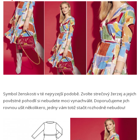
Symbol ženskosti v té nejryzejší podobě. Zvolte strečový žerzej a jejich
pověstné pohodlí si nebudete moci vynachválit. Doporučujeme jich
rovnou ušít několikero, jedny vám totiž stačit rozhodně nebudou!