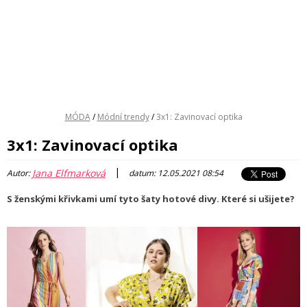
MÓDA
/
Módní trendy
/
3x1: Zavinovací optika
3x1: Zavinovací optika
|
Jana Elfmarková
Autor:
datum: 12.05.2021 08:54
S ženskými křivkami umí tyto šaty hotové divy. Které si ušijete?