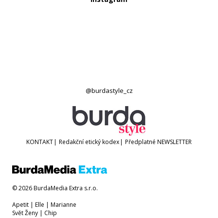
@burdastyle_cz
KONTAKT
|
Redakční etický kodex
|
Předplatné
NEWSLETTER
© 2026 BurdaMedia Extra s.r.o.
Apetit
|
Elle
|
Marianne
Svět Ženy
|
Chip