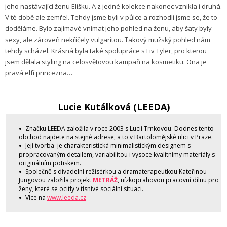
jeho nastávající ženu Elišku. A z jedné kolekce nakonec vznikla i druhá.
V té době ale zemřel. Tehdy jsme byli v půlce a rozhodli jsme se, že to
doděláme. Bylo zajímavé vnímat jeho pohled na ženu, aby šaty byly
sexy, ale zároveň nekřičely vulgaritou. Takový mužský pohled nám
tehdy scházel. Krásná byla také spolupráce s Liv Tyler, pro kterou
jsem dělala styling na celosvětovou kampaň na kosmetiku. Ona je
pravá elfí princezna…
Lucie Kutálková (LEEDA)
Značku LEEDA založila v roce 2003 s Lucií Trnkovou. Dodnes tento
obchod najdete na stejné adrese, a to v Bartolomějské ulici v Praze.
Její tvorba je charakteristická minimalistickým designem s
propracovaným detailem, variabilitou i vysoce kvalitnímy materiály s
originálním potiskem.
Společně s divadelní režisérkou a dramaterapeutkou Kateřinou
Jungovou založila projekt
METRÁŽ
, nízkoprahovou pracovní dílnu pro
ženy, které se ocitly v tísnivé sociální situaci.
Více na
www.leeda.cz