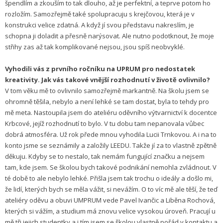
špendlím a zkouším to tak dlouho, až je perfektní, a teprve potom ho
rozložím. Samozřejmě také spolupracuju s krejčovou, která je v
konstrukci velice zdatná. A když jí svou představu nakreslím, je
schopna ji doladit a přesně narýsovat. Ale nutno podotknout, že moje
střihy zas až tak komplikované nejsou, jsou spíš neobvyklé.
Vyhodili vás z prvního ročníku na UPRUM pro nedostatek
kreativity. Jak vás takové vnější rozhodnutí v životě ovlivnilo?
V tom věku mě to ovlivnilo samozřejmě markantně. Na školu jsem se
ohromně těšila, nebylo a není lehké se tam dostat, byla to tehdy pro
mě meta. Nastoupila jsem do ateliéru oděvního výtvarnictví k docentce
Krbcové, jejíž rozhodnutí to bylo. V tu dobu tam nepanovala vůbec
dobrá atmosféra. Už rok přede mnou vyhodila Lucii Trnkovou. A i na to
konto jsme se seznámily a založily LEEDU. Takže jí za to vlastně zpětně
děkuju. Kdyby se to nestalo, tak nemám fungující značku a nejsem
tam, kde jsem. Se školou bych takové podnikání nemohla zvládnout. V
té době to ale nebylo lehké. Přišla jsem tak trochu o ideály a došlo mi,
že lidí, kterých bych se měla vážit, si nevážím. O to víc mě ale těší, že teď
ateliéry oděvu a obuvi UMPRUM vede Pavel Ivančic a Liběna Rochová,
kterých si vážím, a studium má znovu velice vysokou úroveň. Pracují u
mě tři jejich studentky a i tím jsem se školou vlastně pořád v kontaktu a