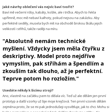
Jaké návrhy oblečení vás nejvíc baví tvořit?
Baví mě večerní róby, kabáty, košile, ale i trička. Abych to řekla
upřímně, moc mě nebaví kalhoty, pokud nejsou na zakázku. Aby
perfektně seděly, musela bych mít na obchodě širokou škálu jejich
velikostí i střihů, takže raději na míru.
"Absolutně nemám technické
myšlení. Vždycky jsem měla čtyřku z
deskriptivy. Model proto nejdříve
vymyslím, pak stříhám a špendlím a
zkouším tak dlouho, až je perfektní.
Teprve potom ho rozložím."
Usedáte někdy k šicímu stroji?
Ano, vlastně na začátku jsem to dělala víc. Teď už ale dělám jen první
prototyp a další vzorky už šije moje krejčová. Ten první vzorek dělám
zejména proto, že se mi pak jednodušeji vysvětluje, jak to chci. Mohu si