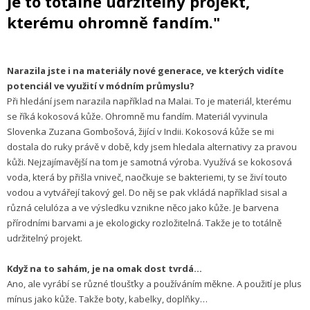
Je to totálně udržitelný projekt,
kterému ohromně fandím."
Narazila jste i na materiály nové generace, ve kterých vidíte
potenciál ve využití v módním průmyslu?
Při hledání jsem narazila například na Malai. To je materiál, kterému
se říká kokosová kůže. Ohromně mu fandím. Materiál vyvinula
Slovenka Zuzana Gombošová, žijící v Indii. Kokosová kůže se mi
dostala do ruky právě v době, kdy jsem hledala alternativy za pravou
kůži. Nejzajímavější na tom je samotná výroba. Využívá se kokosová
voda, která by přišla vniveč, naočkuje se bakteriemi, ty se živí touto
vodou a vytvářejí takový gel. Do něj se pak vkládá například sisal a
různá celulóza a ve výsledku vznikne něco jako kůže. Je barvena
přírodními barvami a je ekologicky rozložitelná. Takže je to totálně
udržitelný projekt.
Když na to sahám, je na omak dost tvrdá...
Ano, ale vyrábí se různé tloušťky a používáním měkne. A použití je plus
mínus jako kůže. Takže boty, kabelky, doplňky…