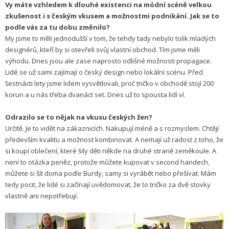
Vy máte vzhledem k dlouhé existenci na módní scéně velkou
zkušenost i s českým vkusem a možnostmi podnikání. Jak se to
podle vás za tu dobu změnilo?
My jsme to měli jednodušší v tom, že tehdy tady nebylo tolik mladých
designérů, kteří by si otevřeli svůj vlastní obchod. Tím jsme měli
výhodu. Dnes jsou ale zase naprosto odlišné možnosti propagace.
Lidé se už sami zajímají o český design nebo lokální scénu. Před
šestnácti lety jsme lidem vysvětlovali, proč tričko v obchodě stojí 200
korun a u nás třeba dvanáct set. Dnes už to spousta lidí ví.
Odrazilo se to nějak na vkusu českých žen?
Určitě. Je to vidět na zákaznicích. Nakupují méně a s rozmyslem. Chtějí
především kvalitu a možnost kombinovat. A nemají už radost z toho, že
si koupí oblečení, které šily děti někde na druhé straně zeměkoule. A
není to otázka peněz, protože můžete kupovat v second handech,
můžete si šít doma podle Burdy, samy si vyrábět nebo přešívat. Mám
tedy pocit, že lidé si začínají uvědomovat, že to tričko za dvě stovky
vlastně ani nepotřebují.