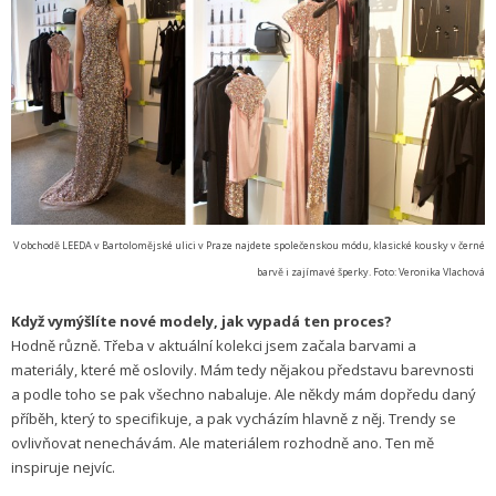
V obchodě LEEDA v Bartolomějské ulici v Praze najdete společenskou módu, klasické kousky v černé
barvě i zajímavé šperky. Foto: Veronika Vlachová
Když vymýšlíte nové modely, jak vypadá ten proces?
Hodně různě. Třeba v aktuální kolekci jsem začala barvami a
materiály, které mě oslovily. Mám tedy nějakou představu barevnosti
a podle toho se pak všechno nabaluje. Ale někdy mám dopředu daný
příběh, který to specifikuje, a pak vycházím hlavně z něj. Trendy se
ovlivňovat nenechávám. Ale materiálem rozhodně ano. Ten mě
inspiruje nejvíc.