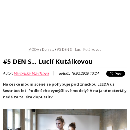
MÓDA
/
Den s...
/
#5 DEN S... Lucií Kutálkovou
#5 DEN S... Lucií Kutálkovou
|
Veronika Vlachová
Autor:
datum: 18.02.2020 13:24
Na české módní scéně se pohybuje pod značkou LEEDA už
šestnáct let. Podle čeho vymýšlí své modely? A na jaké materiály
nedá za ta léta dopustit?