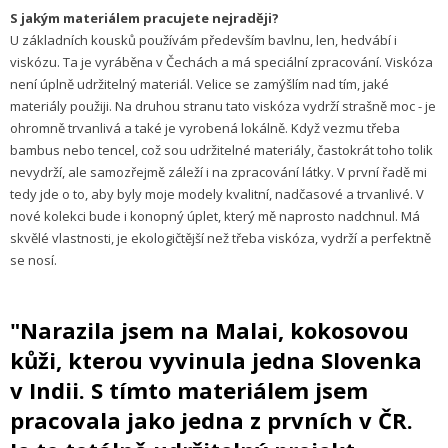
S jakým materiálem pracujete nejraději?
U základních kousků používám především bavlnu, len, hedvábí i
viskózu. Ta je vyráběna v Čechách a má speciální zpracování. Viskóza
není úplně udržitelný materiál. Velice se zamýšlím nad tím, jaké
materiály použiji. Na druhou stranu tato viskóza vydrží strašně moc - je
ohromně trvanlivá a také je vyrobená lokálně. Když vezmu třeba
bambus nebo tencel, což sou udržitelné materiály, častokrát toho tolik
nevydrží, ale samozřejmě záleží i na zpracování látky. V první řadě mi
tedy jde o to, aby byly moje modely kvalitní, nadčasové a trvanlivé. V
nové kolekci bude i konopný úplet, který mě naprosto nadchnul. Má
skvělé vlastnosti, je ekologičtější než třeba viskóza, vydrží a perfektně
se nosí.
"Narazila jsem na Malai, kokosovou
kůži, kterou vyvinula jedna Slovenka
v Indii. S tímto materiálem jsem
pracovala jako jedna z prvních v ČR.