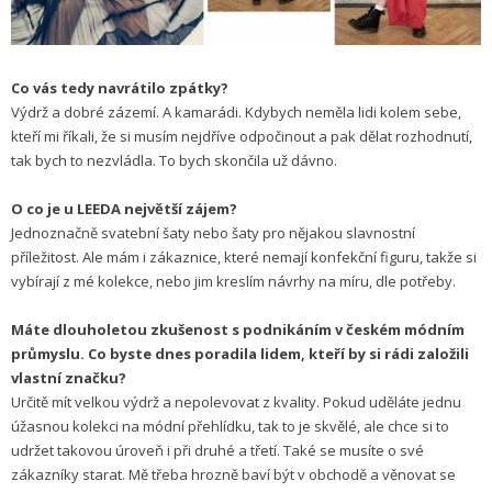
Co vás tedy navrátilo zpátky?
Výdrž a dobré zázemí. A kamarádi. Kdybych neměla lidi kolem sebe,
kteří mi říkali, že si musím nejdříve odpočinout a pak dělat rozhodnutí,
tak bych to nezvládla. To bych skončila už dávno.
O co je u LEEDA největší zájem?
Jednoznačně svatební šaty nebo šaty pro nějakou slavnostní
příležitost. Ale mám i zákaznice, které nemají konfekční figuru, takže si
vybírají z mé kolekce, nebo jim kreslím návrhy na míru, dle potřeby.
Máte dlouholetou zkušenost s podnikáním v českém módním
průmyslu. Co byste dnes poradila lidem, kteří by si rádi založili
vlastní značku?
Určitě mít velkou výdrž a nepolevovat z kvality. Pokud uděláte jednu
úžasnou kolekci na módní přehlídku, tak to je skvělé, ale chce si to
udržet takovou úroveň i při druhé a třetí. Také se musíte o své
zákazníky starat. Mě třeba hrozně baví být v obchodě a věnovat se