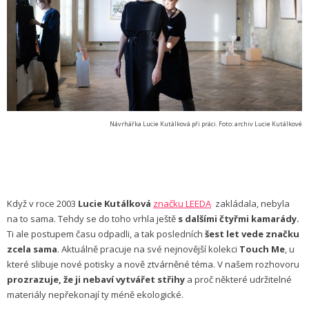
Návrhářka Lucie Kutálková při práci. Foto: archiv Lucie Kutálkové
Když v roce 2003
Lucie Kutálková
značku LEEDA
zakládala, nebyla
na to sama. Tehdy se do toho vrhla ještě
s dalšími čtyřmi kamarády.
Ti ale postupem času odpadli, a tak posledních
šest let vede značku
zcela sama
. Aktuálně pracuje na své nejnovější kolekci
Touch Me
, u
které slibuje nové potisky a nově ztvárněné téma. V našem rozhovoru
prozrazuje, že ji nebaví vytvářet střihy
a proč některé udržitelné
materiály nepřekonají ty méně ekologické.