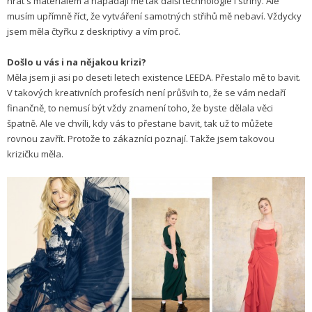
hrát s materiálem a napadají mě tak další technologie i střihy. Ale
musím upřímně říct, že vytváření samotných střihů mě nebaví. Vždycky
jsem měla čtyřku z deskriptivy a vím proč.
Došlo u vás i na nějakou krizi?
Měla jsem ji asi po deseti letech existence LEEDA. Přestalo mě to bavit.
V takových kreativních profesích není průšvih to, že se vám nedaří
finančně, to nemusí být vždy znamení toho, že byste dělala věci
špatně. Ale ve chvíli, kdy vás to přestane bavit, tak už to můžete
rovnou zavřít. Protože to zákazníci poznají. Takže jsem takovou
krizičku měla.