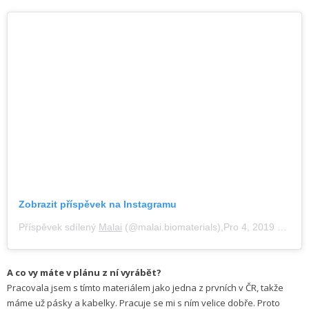
Zobrazit příspěvek na Instagramu
Příspěvek sdílený
Malai
(@malai.biomaterials),Pro 4, 2019 v 7:31 PST
A co vy máte v plánu z ní vyrábět?
Pracovala jsem s tímto materiálem jako jedna z prvních v ČR, takže
máme už pásky a kabelky. Pracuje se mi s ním velice dobře. Proto