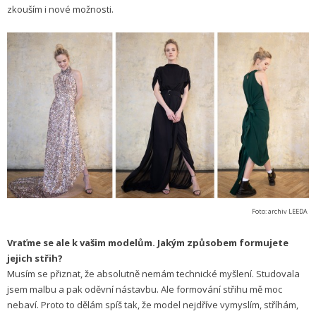
zkouším i nové možnosti.
Foto: archiv LEEDA
Vraťme se ale k vašim modelům. Jakým způsobem formujete
jejich střih?
Musím se přiznat, že absolutně nemám technické myšlení. Studovala
jsem malbu a pak oděvní nástavbu. Ale formování střihu mě moc
nebaví. Proto to dělám spíš tak, že model nejdříve vymyslím, stříhám,