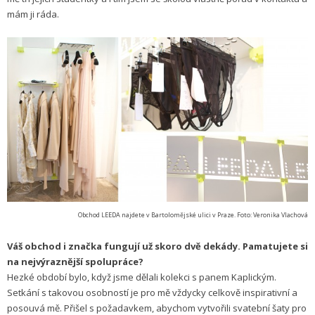
mám ji ráda.
Obchod LEEDA najdete v Bartolomějské ulici v Praze. Foto: Veronika Vlachová
Váš obchod i značka fungují už skoro dvě dekády. Pamatujete si
na nejvýraznější spolupráce?
Hezké období bylo, když jsme dělali kolekci s panem Kaplickým.
Setkání s takovou osobností je pro mě vždycky celkově inspirativní a
posouvá mě. Přišel s požadavkem, abychom vytvořili svatební šaty pro