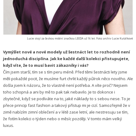
Lucie stojí za českou módní značkou LEEDA už 16 let. Foto: archiv Lucie Kutálkové
Vymýšlet nové a nové modely už šestnáct let to rozhodně není
jednoduchá disciplína. Jak ke každé další kolekci přistupujete,
když víte, že to musí bavit zákazníky i vás?
Čím jsem starší, tím se s tím peru méně. Před těmi šestnácti lety jsme
měli pokaždé pocit, že musíme furt chrlit každý půlrok něco nového. Ale
došla jsem k názoru, že to vlastně není potřeba. A víte proč? Nejsem
toho schopná a ani by mě to pak tak nebavilo. Je to dokonce i
zbytečné, když se podíváte na to, jaké náklady to s sebou nese. To je
přece princip fast fashion a takový přístup mi je cizí. Samozřejmě že v
zimě nabízím zimní oblečení a v létě zase letní, ale nestresuju se tím,
že fotím kolekci o týden nebo o měsíc později. V tomto mám velký
luxus.