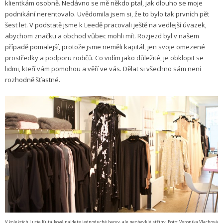
klientkám osobně. Nedávno se mě někdo ptal, jak dlouho se moje
podnikání nerentovalo. Uvědomila jsem si, že to bylo tak prvních pět
šest let. V podstatě jsme k Leedě pracovali ještě na vedlejší úvazek,
abychom značku a obchod vůbec mohli mít. Rozjezd byl v našem
případě pomalejší, protože jsme neměli kapitál, jen svoje omezené
prostředky a podporu rodičů. Co vidím jako důležité, je obklopit se
lidmi, kteří vám pomohou a věří ve vás. Dělat si všechno sám není
rozhodně šťastné.
V kolekcích Lucie Kutálkové najdete jednoduché barvy, ale neobvyklé střihy. Foto: Veronika Vlachová