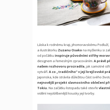
Láska k rodnému kraji, jihomoravskému Podluží, 
a ilustrátorku
Zuzanu Osako
na myšlenku si zal
od počátku
inspiruje původními střihy mora
designem a řemeslným zpracováním.
A právě př
našem rozhovoru prozradila
, jak samotné stř
vytváří.
A co „tradičního“ v její krejčovské pr
Japonska, kde strávila důležitou část svého život
nejnovější projekt slavnostního oblečení p
Tokiu.
Na začátku listopadu také otevře
vlastn
vidění nejoblíbenější kousky její tvorby.