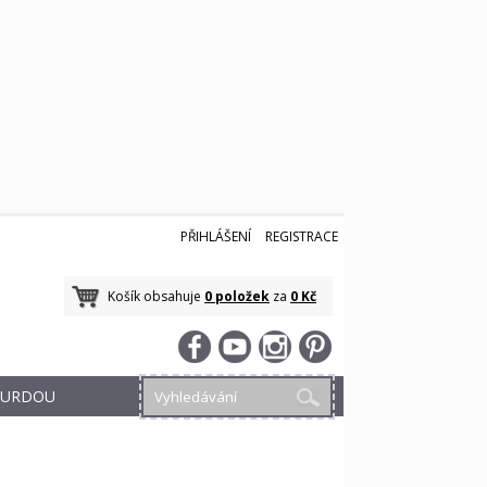
PŘIHLÁŠENÍ
REGISTRACE
Košík obsahuje
0 položek
za
0 Kč
 BURDOU