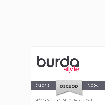
ČASOPIS
MÓDA
OBCHOD
MÓDA
/
Den s...
/
#1 DEN S... Zuzanou Osako