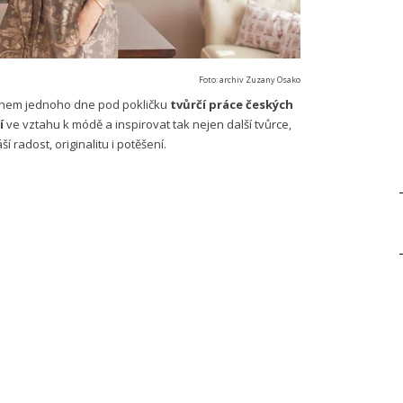
Foto: archiv Zuzany Osako
během jednoho dne pod pokličku
tvůrčí práce českých
í
ve vztahu k módě a inspirovat tak nejen další tvůrce,
áší radost, originalitu i potěšení.