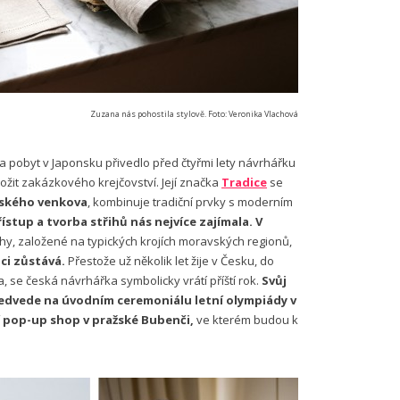
Zuzana nás pohostila stylově. Foto: Veronika Vlachová
a pobyt v Japonsku přivedlo před čtyřmi lety návrhářku
ožit zakázkového krejčovství. Její značka
Tradice
se
vského venkova
, kombinuje tradiční prvky s moderním
ístup a tvorba střihů nás nejvíce zajímala.
V
ihy, založené na typických krojích moravských regionů,
áci zůstává.
Přestože už několik let žije v Česku, do
a, se česká návrhářka symbolicky vrátí příští rok.
Svůj
ředvede na úvodním ceremoniálu letní olympiády v
í pop-up shop v pražské Bubenči,
ve kterém budou k