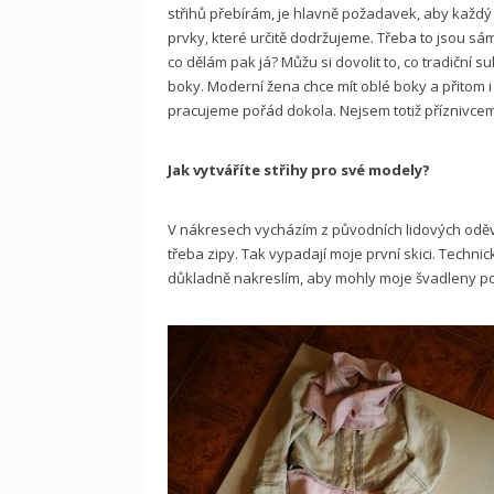
střihů přebírám, je hlavně požadavek, aby každý 
prvky, které určitě dodržujeme. Třeba to jsou sá
co dělám pak já? Můžu si dovolit to, co tradiční 
boky. Moderní žena chce mít oblé boky a přitom i n
pracujeme pořád dokola. Nejsem totiž příznivcem
Jak vytváříte střihy pro své modely?
V nákresech vycházím z původních lidových oděvů
třeba zipy. Tak vypadají moje první skici. Techni
důkladně nakreslím, aby mohly moje švadleny po