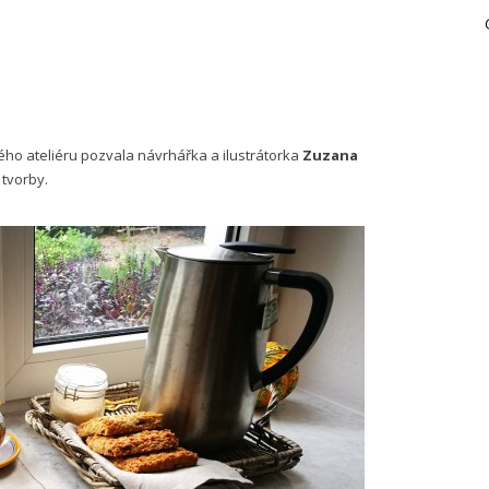
ého ateliéru pozvala návrhářka a ilustrátorka
Zuzana
 tvorby.