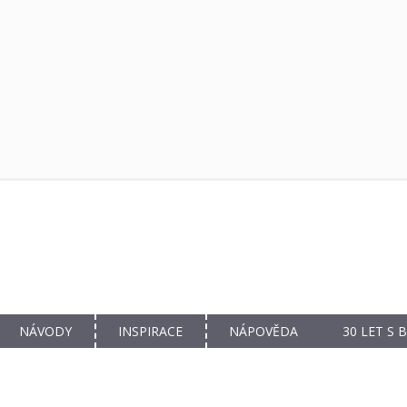
NÁVODY
INSPIRACE
NÁPOVĚDA
30 LET S