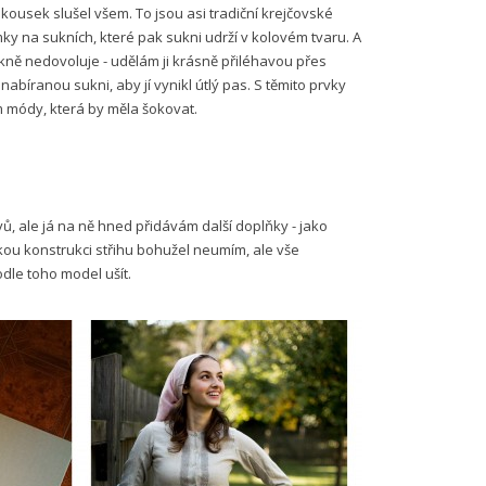
kousek slušel všem. To jsou asi tradiční krejčovské
mky na sukních, které pak sukni udrží v kolovém tvaru. A
sukně nedovoluje - udělám ji krásně přiléhavou přes
abíranou sukni, aby jí vynikl útlý pas. S těmito prvky
 módy, která by měla šokovat.
, ale já na ně hned přidávám další doplňky - jako
ckou konstrukci střihu bohužel neumím, ale vše
dle toho model ušít.