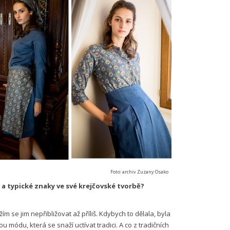
Foto: archiv Zuzany Osako
 a typické znaky ve své krejčovské tvorbě?
ím se jim nepřibližovat až příliš. Kdybych to dělala, byla
 módu, která se snaží uctívat tradici. A co z tradičních