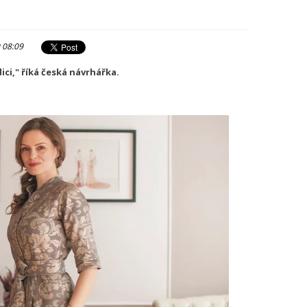
 08:09
ci," říká česká návrhářka.