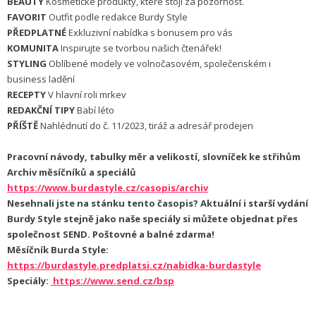
BEAUTY
Kosmetické produkty, které stojí za pozornost.
FAVORIT
Outfit podle redakce Burdy Style
PŘEDPLATNÉ
Exkluzivní nabídka s bonusem pro vás
KOMUNITA
Inspirujte se tvorbou našich čtenářek!
STYLING
Oblíbené modely ve volnočasovém, společenském i
business ladění
RECEPTY
V hlavní roli mrkev
REDAKČNÍ TIPY
Babí léto
PŘÍŠTĚ
Nahlédnutí do č. 11/2023, tiráž a adresář prodejen
Pracovní návody, tabulky měr a velikostí, slovníček ke střihům
Archiv měsíčníků a speciálů
https://www.burdastyle.cz/casopis/archiv
Nesehnali jste na stánku tento časopis? Aktuální i starší vydání
Burdy Style stejně jako naše speciály si můžete objednat přes
společnost SEND. Poštovné a balné zdarma!
Měsíčník Burda Style:
https://burdastyle.predplatsi.cz/nabidka-burdastyle
Speciály:
https://www.send.cz/bsp