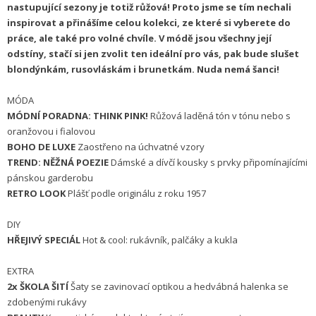
nastupující sezony je totiž růžová! Proto jsme se tím nechali
inspirovat a přinášíme celou kolekci, ze které si vyberete do
práce, ale také pro volné chvíle. V módě jsou všechny její
odstíny, stačí si jen zvolit ten ideální pro vás, pak bude slušet
blondýnkám, rusovláskám i brunetkám. Nuda nemá šanci!
MÓDA
MÓDNÍ PORADNA: THINK PINK!
Růžová laděná tón v tónu nebo s
oranžovou i fialovou
BOHO DE LUXE
Zaostřeno na úchvatné vzory
TREND: NĚŽNÁ POEZIE
Dámské a dívčí kousky s prvky připomínajícími
pánskou garderobu
RETRO LOOK
Plášť podle originálu z roku 1957
DIY
HŘEJIVÝ SPECIÁL
Hot & cool: rukávník, palčáky a kukla
EXTRA
2x
ŠKOLA ŠITÍ
Šaty se zavinovací optikou a hedvábná halenka se
zdobenými rukávy