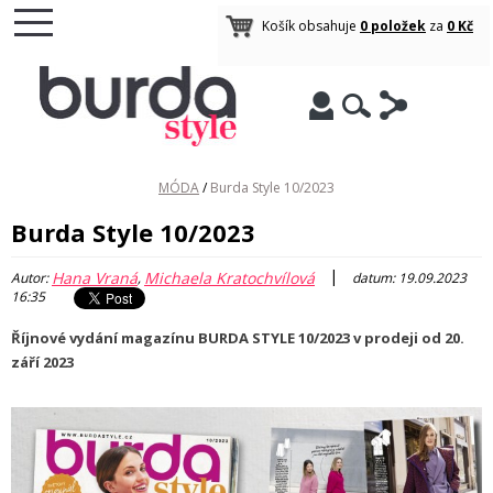
Košík obsahuje
0 položek
za
0 Kč
MÓDA
/
Burda Style 10/2023
Burda Style 10/2023
|
Hana Vraná
Michaela Kratochvílová
Autor:
,
datum: 19.09.2023
16:35
Říjnové vydání magazínu BURDA STYLE 10/2023 v prodeji od 20.
září 2023