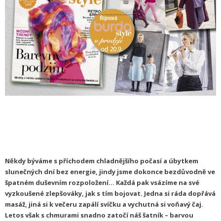
Někdy býváme s příchodem chladnějšího počasí a úbytkem
slunečných dní bez energie, jindy jsme dokonce bezdůvodně ve
špatném duševním rozpoložení… Každá pak vsázíme na své
vyzkoušené zlepšováky, jak s tím bojovat. Jedna si ráda dopřává
masáž, jiná si k večeru zapálí svíčku a vychutná si voňavý čaj.
Letos však s chmurami snadno zatočí náš šatník – barvou