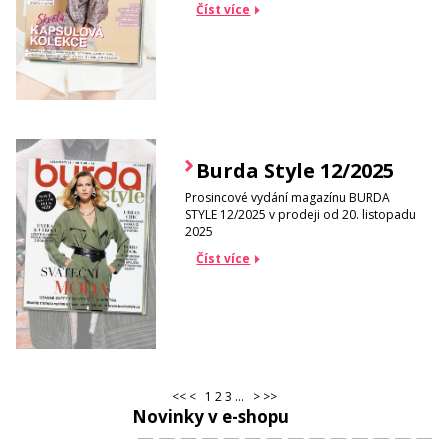
Číst více
Burda Style 12/2025
Prosincové vydání magazínu BURDA
STYLE 12/2025 v prodeji od 20. listopadu
2025
Číst více
<<
<
1
2
3
...
>
>>
Novinky v e-shopu