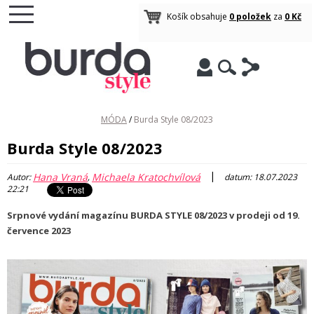
Košík obsahuje
0 položek
za
0 Kč
MÓDA
/
Burda Style 08/2023
Burda Style 08/2023
|
Hana Vraná
Michaela Kratochvílová
Autor:
,
datum: 18.07.2023
22:21
Srpnové vydání magazínu BURDA STYLE 08/2023 v prodeji od 19.
července 2023