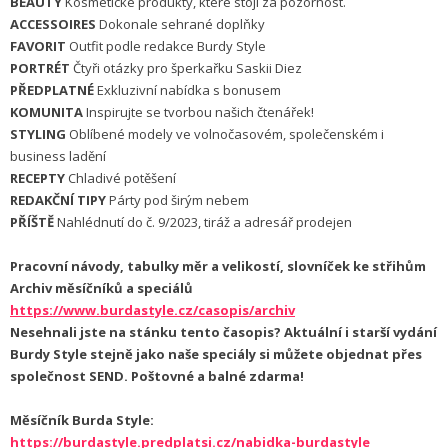
BEAUTY
Kosmetické produkty, které stojí za pozornost.
ACCESSOIRES
Dokonale sehrané doplňky
FAVORIT
Outfit podle redakce Burdy Style
PORTRÉT
Čtyři otázky pro šperkařku Saskii Diez
PŘEDPLATNÉ
Exkluzivní nabídka s bonusem
KOMUNITA
Inspirujte se tvorbou našich čtenářek!
STYLING
Oblíbené modely ve volnočasovém, společenském i
business ladění
RECEPTY
Chladivé potěšení
REDAKČNÍ TIPY
Párty pod širým nebem
PŘÍŠTĚ
Nahlédnutí do č. 9/2023, tiráž a adresář prodejen
Pracovní návody, tabulky měr a velikostí, slovníček ke střihům
Archiv měsíčníků a speciálů
https://www.burdastyle.cz/casopis/archiv
Nesehnali jste na stánku tento časopis? Aktuální i starší vydání
Burdy Style stejně jako naše speciály si můžete objednat přes
společnost SEND. Poštovné a balné zdarma!
Měsíčník Burda Style:
https://burdastyle.predplatsi.cz/nabidka-burdastyle