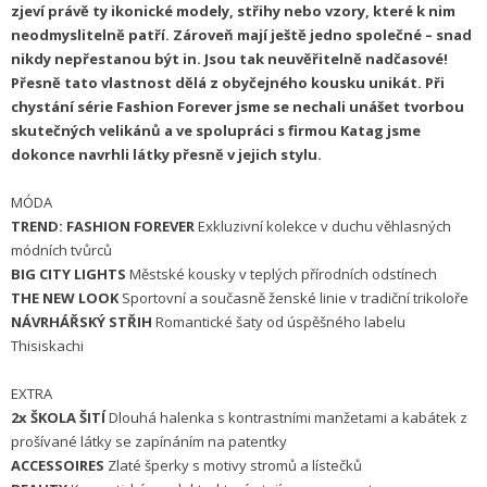
zjeví právě ty ikonické modely, střihy nebo vzory, které k nim
neodmyslitelně patří. Zároveň mají ještě jedno společné – snad
nikdy nepřestanou být in. Jsou tak neuvěřitelně nadčasové!
Přesně tato vlastnost dělá z obyčejného kousku unikát. Při
chystání série Fashion Forever jsme se nechali unášet tvorbou
skutečných velikánů a ve spolupráci s firmou Katag jsme
dokonce navrhli látky přesně v jejich stylu.
MÓDA
TREND: FASHION FOREVER
Exkluzivní kolekce v duchu věhlasných
módních tvůrců
BIG CITY LIGHTS
Městské kousky v teplých přírodních odstínech
THE NEW LOOK
Sportovní a současně ženské linie v tradiční trikoloře
NÁVRHÁŘSKÝ STŘIH
Romantické šaty od úspěšného labelu
Thisiskachi
EXTRA
2x
ŠKOLA ŠITÍ
Dlouhá halenka s kontrastními manžetami a kabátek z
prošívané látky se zapínáním na patentky
ACCESSOIRES
Zlaté šperky s motivy stromů a lístečků