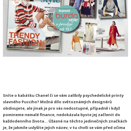
Sníte o kabátku Chanel či se vám zalíbily psychedelické printy
slavného Pucciho? Možná dílo světoznámých designérů
obdivujete, ale jinak je pro vás nedostupné, případně i když
pomineme nemalé finance, nedokázala byste jej začlenit do
každodenního života… Úžasné na těchto jedinečných značkách
je, že jakmile uslyšíte jejich název, v tu chvíli se vám před očima