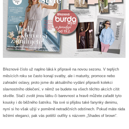
Březnové číslo už naplno láká k přípravě na novou
sezonu. V teplých
měsících roku se často konají
svatby, ale i maturity, promoce nebo
zahradní oslavy,
proto jsme do aktuálního vydání připravili kolekci
slavnostního oblečení, v němž se budete na všech těchto akcích
cítit
skvěle. Stačí zvolit jinou látku či barevnost a hravě můžete
zařadit tyto
kousky i do běžného šatníku. Na své si
přijdou také fanynky denimu,
nyní si ho však užijí v poměrně
netradičních odstínech. Pokud máte ráda
ležérní eleganci, pak vás potěší outfity s názvem „Shades
of brown“.