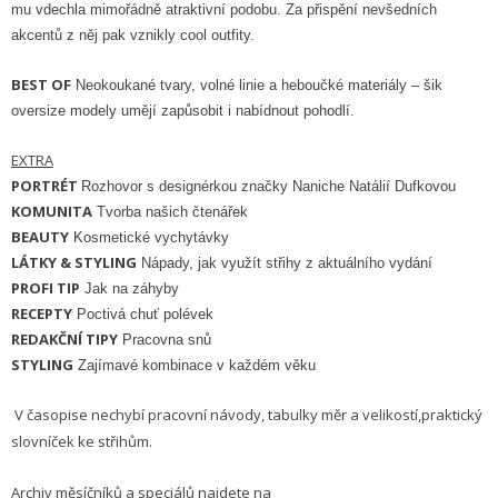
mu vdechla mimořádně atraktivní podobu. Za přispění nevšedních
akcentů z něj pak vznikly cool outfity.
BEST OF
Neokoukané tvary, volné linie a heboučké materiály – šik
oversize modely umějí zapůsobit i nabídnout pohodlí.
EXTRA
PORTRÉT
Rozhovor s designérkou značky Naniche Natálií Dufkovou
KOMUNITA
Tvorba našich čtenářek
BEAUTY
Kosmetické vychytávky
LÁTKY & STYLING
Nápady, jak využít střihy z aktuálního vydání
PROFI TIP
Jak na záhyby
RECEPTY
Poctivá chuť polévek
REDAKČNÍ TIPY
Pracovna snů
STYLING
Zajímavé kombinace v každém věku
V časopise
nechybí pracovní návody, tabulky měr a velikostí,
praktický
slovníček ke střihům.
Archiv měsíčníků a speciálů najdete na