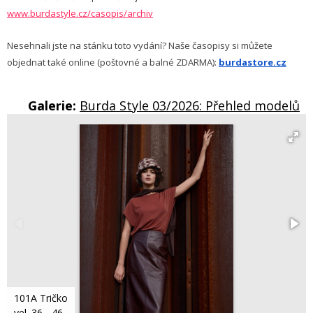
www.burdastyle.cz/casopis/archiv
Nesehnali jste na stánku toto vydání? Naše časopisy si můžete
objednat také online (poštovné a balné ZDARMA):
burdastore.cz
Galerie:
Burda Style 03/2026: Přehled modelů
101A Tričko
vel. 36 - 46