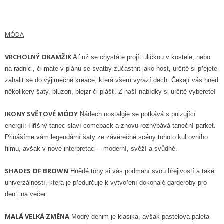
MÓDA
VRCHOLNÝ OKAMŽIK
Ať už se chystáte projít uličkou v kostele, nebo
na radnici, či máte v plánu se svatby zúčastnit jako host, určitě si přejete
zahalit se do výjimečné kreace, která všem vyrazí dech. Čekají vás hned
několikery šaty, bluzon, blejzr či plášť. Z naší nabídky si určitě vyberete!
IKONY SVĚTOVÉ MÓDY
Nádech nostalgie se potkává s pulzující
energií: Hříšný tanec slaví comeback a znovu rozhýbává taneční parket.
Přinášíme vám legendární šaty ze závěrečné scény tohoto kultovního
filmu, avšak v nové interpretaci – moderní, svěží a svůdné.
SHADES OF BROWN
Hnědé tóny si vás podmaní svou hřejivostí a také
univerzálností, která je předurčuje k vytvoření dokonalé garderoby pro
den i na večer.
MALÁ VELKÁ ZMĚNA
Modrý denim je klasika, avšak pastelová paleta