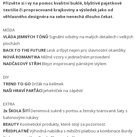
Přizvěte si i vy na pomoc kvalitní buklé, blyštivé pajetkové
textilie či propracované krajkoviny a výsledek jako od
věhlasného designéra na sebe nenechá dlouho čekat.
MÓDA
VLÁDA JEMNÝCH TÓNŮ
Signální odstíny na malých detailech i velkých
plochách
BACK TO THE FUTURE
Lesk a třpyt nejen pro slavnostní okamžiky
NOVÁ ROMANTIKA
Něžné vzory v jedinečném provedení
NADČASOVÝ STŘIH
Blejzr inspirovaný pánským stylem
DIY
TREND TO GO
Držák na kelímek
NAŠI HRAVÍ PARŤÁCI
Jehelníček na zápěstí
EXTRA
2x
ŠKOLA ŠITÍ
Denimová sukně s portou a žensky tvarované šaty s
balonovými rukávy
BEAUTY
Kosmetické produkty, které stojí za pozornost.
PŘEDPLATNÉ
Výhodná nabídka s měsíční platbou a kombinace Burdy