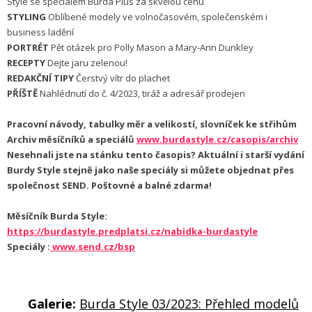
Style se speciálem Burda Plus za skvělou cenu
STYLING
Oblíbené modely ve volnočasovém, společenském i
business ladění
PORTRÉT
Pět otázek pro Polly Mason a Mary-Ann Dunkley
RECEPTY
Dejte jaru zelenou!
REDAKČNÍ TIPY
Čerstvý vítr do plachet
PŘÍŠTĚ
Nahlédnutí do č. 4/2023, tiráž a adresář prodejen
Pracovní návody, tabulky měr a velikostí, slovníček ke střihům
Archiv měsíčníků a speciálů
www.burdastyle.cz/casopis/archiv
Nesehnali jste na stánku tento časopis? Aktuální i starší vydání
Burdy Style stejně jako naše speciály si můžete objednat přes
společnost SEND. Poštovné a balné zdarma!
Měsíčník Burda Style:
https://burdastyle.predplatsi.cz/nabidka-burdastyle
Speciály
:
www.send.cz/bsp
Galerie:
Burda Style 03/2023: Přehled modelů