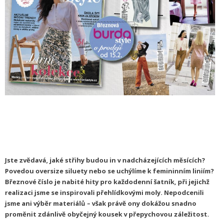
Jste zvědavá, jaké střihy budou in v nadcházejících měsících?
Povedou oversize siluety nebo se uchýlíme k femininním liniím?
Březnové číslo je nabité hity pro každodenní šatník, při jejichž
realizaci jsme se inspirovali přehlídkovými moly. Nepodcenili
jsme ani výběr materiálů – však právě ony dokážou snadno
proměnit zdánlivě obyčejný kousek v přepychovou záležitost.