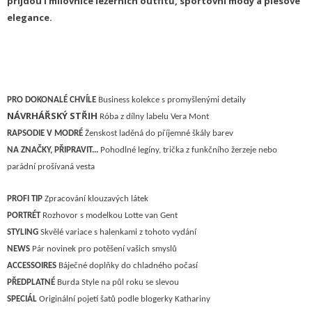
přijdou i milovnice ležérních outfitů, sportovní módy a plesové
elegance.
PRO DOKONALÉ CHVÍLE
Business kolekce s promyšlenými detaily
NÁVRHÁŘSKÝ STŘIH
Róba z dílny labelu Vera Mont
RAPSODIE V MODRÉ
Ženskost laděná do příjemné škály barev
NA ZNAČKY, PŘIPRAVIT...
Pohodlné legíny, trička z funkčního žerzeje nebo
parádní prošívaná vesta
P
ROFI TIP
Z
pracování klouzavých látek
P
ORTRÉT
Rozhovor s modelkou Lotte van Gent
STYLING
S
kvělé variace s halenkami z tohoto vydání
NEWS
P
ár novinek pro potěšení vašich smyslů
ACCESSOIRES
Báječné doplňky do chladného počasí
PŘEDPLATNÉ
Burda Style na půl roku se slevou
SPECIÁL
Originální pojetí šatů podle blogerky Kathariny