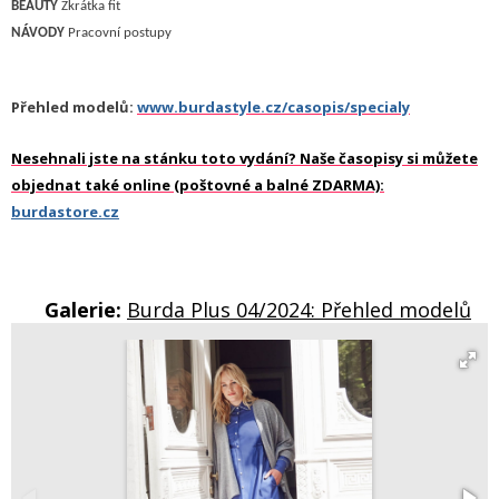
B
EAUTY
Z
krátka fit
NÁVODY
Pracovní postupy
Přehled modelů:
www.burdastyle.cz/casopis/specialy
Nesehnali jste na stánku toto vydání? Naše časopisy si můžete
objednat také online (poštovné a balné ZDARMA):
burdastore.cz
Galerie:
Burda Plus 04/2024: Přehled modelů