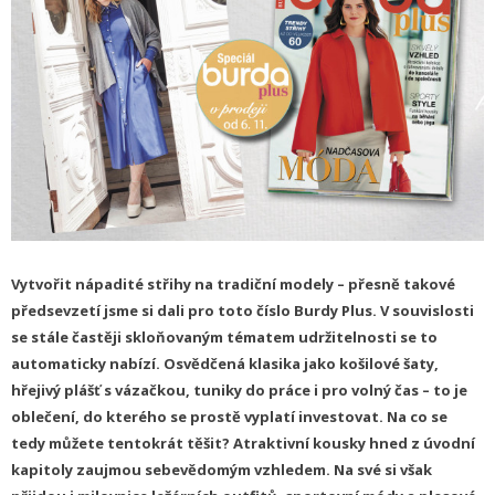
Vytvořit nápadité střihy na tradiční modely – přesně takové
předsevzetí jsme si dali pro toto číslo Burdy Plus. V souvislosti
se stále častěji skloňovaným tématem udržitelnosti se to
automaticky nabízí. Osvědčená klasika jako košilové šaty,
hřejivý plášť s vázačkou, tuniky do práce i pro volný čas – to je
oblečení, do kterého se prostě vyplatí investovat. Na co se
tedy můžete tentokrát těšit? Atraktivní kousky hned z úvodní
kapitoly zaujmou sebevědomým vzhledem. Na své si však