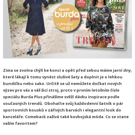
Zima se zvolna chýlí ke konci a opět před sebou máme jarní dny,
které lákají k tomu vynést slušivé šaty a doplnit je o lehkou
bundičku nebo sako. Určitě se už nemůžete dočkat nových
výzev pro vás a váš šicí stroj, proto v prvním letošním čísle
speciálu Burda Plus přinášíme svěží dávku inspirace podle
současných trendů. Obohaťte svůj každodenní šatník o pár
sportovních kousků v zářivých barvách i elegantní look do
kanceláře. Comeback zažívá také kovbojská móda. Co se stane
vaším favoritem?