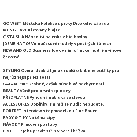
GO WEST
Městská kolekce s prvky Divokého západu
MUST-HAVE
Károvaný blejzr
ČISTÁ SÍLA
Nápaditá halenka z bio bavlny
JDEME NA TO!
Volnočasové modely v pestrých tónech
NEW AND OLD
Business look v námořnické modré a vínově
červené
STYLING
Overal dvakrát jinak i další o
blíbené outfity pro
nejrůznější příležitosti
GALANTERIE
Drobné, avšak působivé nezbytnosti
BEAUTY
Vů
ně pro první teplé dny
PŘEDPLATNÉ
Výhodná nabídka se slevou
ACCESSOIRES
Doplňky, s nimiž se nudit nebudete.
PORTRÉT
Interview s topmodelkou Fine Bauer
RADY & TIPY
N
a téma zipy
NÁVODY
Pracovní postupy
PROFI TIP
J
ak upravit střih v partii bříška