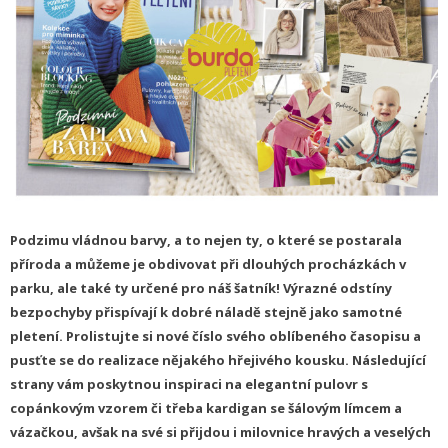
Podzimu vládnou barvy, a to nejen ty, o které se postarala
příroda a můžeme je obdivovat při dlouhých procházkách v
parku, ale také ty určené pro náš šatník! Výrazné odstíny
bezpochyby přispívají k dobré náladě stejně jako samotné
pletení. Prolistujte si nové číslo svého oblíbeného časopisu a
pusťte se do realizace nějakého hřejivého kousku. Následující
strany vám poskytnou inspiraci na elegantní pulovr s
copánkovým vzorem či třeba kardigan se šálovým límcem a
vázačkou, avšak na své si přijdou i milovnice hravých a veselých