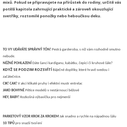
mixů. Pokud se připravujete na přírůstek do rodiny, určitě vás
potěší kapitola zahrnující praktické a zároveň okouzlující
svetříky, roztomilé ponožky nebo heboučkou deku.
TO VY UDÁVÁTE SPRÁVNÝ TÓN!
Pestrá garderoba, s níž vám rozhodně smutno
nebude.
NĚŽNÉ POHLAZENÍ
Dáte šanci kardiganu, kabátku, čepici či kruhové šále?
KDYŽ SE PODZIM ROZSVÍTÍ
Báječné doplňky, které hravě svedou i
začátečnice.
CIK! CAK!
V akci klikaté pruhy i efektní mustr entrelac
J
AKO BOHYNĚ
Pětice modelů v nestárnoucí béžové
HEY, BABY!
Rozkošná
výbavička pro nejmenší
PARKETOVÝ VZOR KROK ZA KROKEM
Jak snadno a rychle na nápadnou šálu
10 TIPŮ
pro snazší tvoření