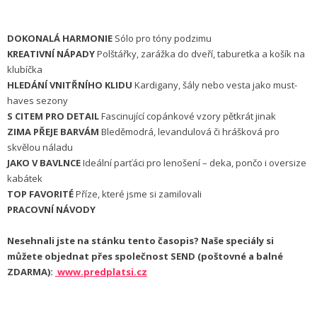
DOKONALÁ HARMONIE
Sólo pro tóny podzimu
KREATIVNÍ NÁPADY
Polštářky, zarážka do dveří, taburetka a košík na
klubíčka
HLEDÁNÍ VNITŘNÍHO KLIDU
Kardigany, šály nebo vesta jako must-
haves sezony
S CITEM PRO DETAIL
Fascinující copánkové vzory pětkrát jinak
ZIMA PŘEJE BARVÁM
Bleděmodrá, levandulová či hrášková pro
skvělou náladu
JAKO V BAVLNCE
Ideální parťáci pro lenošení – deka, pončo i oversize
kabátek
TOP FAVORITÉ
Příze, které jsme si zamilovali
PRACOVNÍ NÁVODY
Nesehnali jste na stánku tento časopis? Naše speciály si
můžete objednat přes společnost SEND (poštovné a balné
ZDARMA):
www.predplatsi.cz