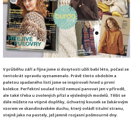
V průběhu září a října jsme si dosytosti užili babí léto, počasí se
tentokrát opravdu vyznamenalo. Právě tímto obdobím a
paletou spadaného listí jsme se inspirovali hned u první
kolekce. Perfektní soulad totiž nemusí panovat jen v přírodě,
ale také třeba u zvolených přízí a výsledných modelů. Těšit se
dále můžete na vtipné doplňky, úchvatný kousek se žakárovým
vzorem ve skandinávském duchu, který ovládl titulní stranu,
stejně jako na pastely, jež jemně rozjasní pošmourné dny.