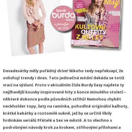
Devadesátky měly pořádný drive! Nikoho tedy nepřekvapí, že
ovlivňují trendy i dnes. Tato jedinečná módní dekáda se totiž
vrací na výsluní. Proto v aktuálním čísle Burdy Easy najdete ty
nejžhavější kousky inspirované hity z konce minulého století –
některé dokonce podle původních střihů! Nemohou chybět
neckholder topy, šaty na ramínka, pohodlné originální kalhoty,
krátké kabátky a roztomilé sukně, jež by se určitě líbily
hrdinkám seriálů Přátelé a Sex ve městě. A to všechno s
podrobnými návody krok za krokem, střihovými přílohami a