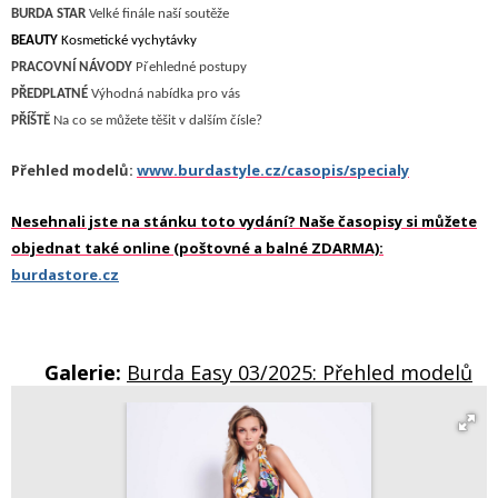
B
URDA STAR
Velké finále
naší soutěže
BEAUTY
Kosmetické vychytávky
P
RACOVNÍ NÁVODY
P
řehledné postupy
PŘEDPLATNÉ
Výhodná nabídka pro vás
P
ŘÍŠTĚ
N
a co se můžete těšit v dalším čísle?
Přehled modelů:
www.burdastyle.cz/casopis/specialy
Nesehnali jste na stánku toto vydání? Naše časopisy si můžete
objednat také online (poštovné a balné ZDARMA):
burdastore.cz
Galerie:
Burda Easy 03/2025: Přehled modelů