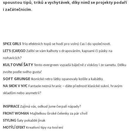
spoustou tipů, triků a vychytávek, díky nimž se projekty podaří
i začátečnicím.
SPICE GIRLS
Trio efektních topů se hodí pro volný čas i do společnosti.
LET’S (CAR)GO
Zalíbí se vám kalhoty s drapováním, kapsami či pásky na
nohavicích?
KULTOVNÍ ŠATY
Tento evergreen vypadá báječně z viskózy i ze sametu. Délku
zvolte podle svého gusta!
SOFT GRUNGE
Ikonické retro látky opanovaly košile a kabátky.
NA SKOK V NYC
Fantazie nezná hranic – dáte přednost klasické sukni, hravým
skladům nebo asymetrii?
I
NSPIRACE
Z
ajímá vás, odkud jsme čerpali nápady?
F
RONT WOMAN
M
ajitelkou široké čelenky za pár chvil
STYLING
Šaty pokaždé jinak
M
OTÝLÍ EFEKT
Kreativní tipy na tvoření