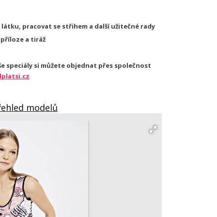
 látku, pracovat se střihem a další užitečné rady
příloze a tiráž
še speciály si můžete objednat přes společnost
platsi.cz
Přehled modelů