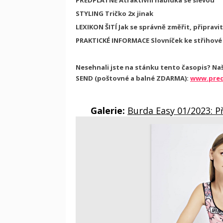
PŘEDPLATNÉ
Atraktivní nabídka se slevou
STYLING
Tričko 2x jinak
LEXIKON ŠITÍ
Jak se správně změřit, připravit
PRAKTICKÉ INFORMACE
Slovníček ke střihové 
Nesehnali jste na stánku tento časopis? Na
SEND (poštovné a balné ZDARMA):
www.pred
Galerie:
Burda Easy 01/2023: 