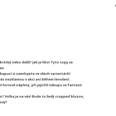
krátký nebo delší? Jak je libo! Tyto topy se
ax.
 kapucí si zamilujete ve všech variantách!
vás nezklamou v akci ani během lenošení.
í hotové náplety, při jejichž nákupu se fantazii
ro? Volba je na vás! Bude to šedý cropped bluzon,
ový?