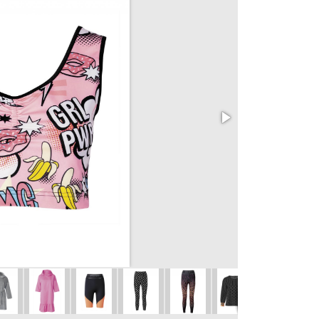
1B Top s leopa
vel. 34 - 44