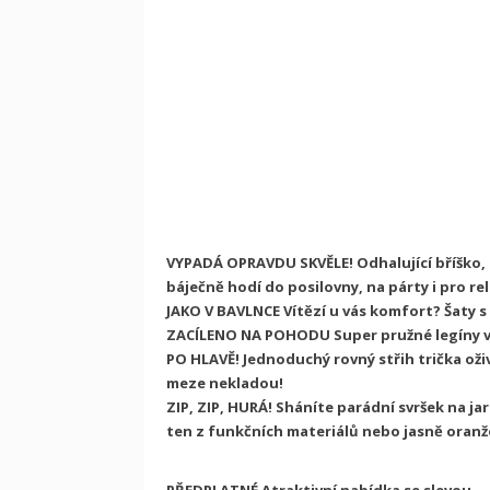
VYPADÁ OPRAVDU SKVĚLE!
Odhalující bříško, 
báječně hodí do posilovny, na párty i pro rel
JAKO V BAVLNCE
Vítězí u vás komfort? Šaty s
ZACÍLENO NA POHODU
Super pružné legíny 
PO HLAVĚ!
Jednoduchý rovný střih trička oživ
meze nekladou!
ZIP, ZIP, HURÁ!
Sháníte parádní svršek na ja
ten z funkčních materiálů nebo jasně oranž