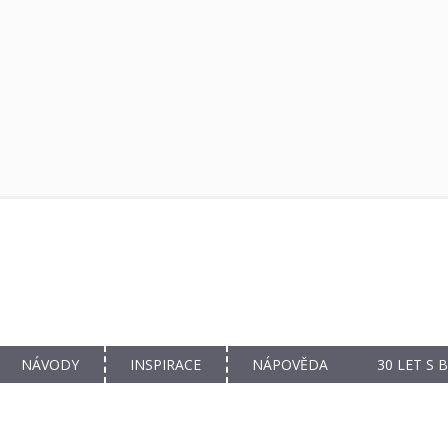
NÁVODY
INSPIRACE
NÁPOVĚDA
30 LET S