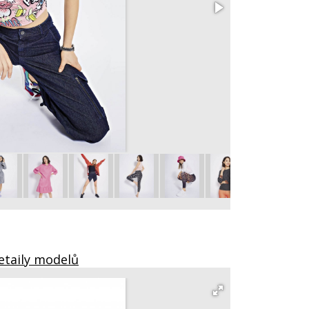
2A Top s leopa
vel. 34 - 44
etaily modelů