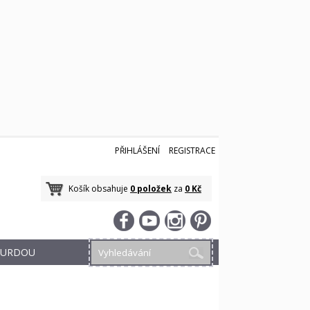
PŘIHLÁŠENÍ
REGISTRACE
Košík obsahuje
0 položek
za
0 Kč
 BURDOU