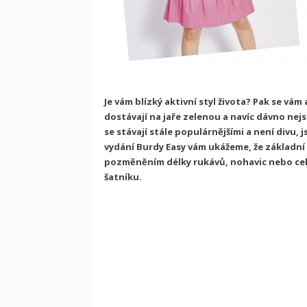
Je vám blízký aktivní styl života? Pak se vá
dostávají na jaře zelenou a navíc dávno nejs
se stávají stále populárnějšími a není divu,
vydání Burdy Easy vám ukážeme, že základní
pozměněním délky rukávů, nohavic nebo cel
šatníku.