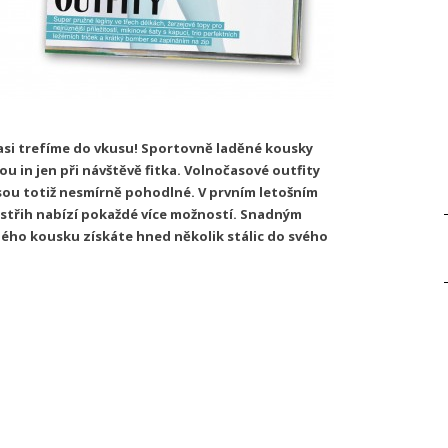
m asi trefíme do vkusu! Sportovně laděné kousky
ou in jen při návštěvě fitka. Volnočasové outfity
 jsou totiž nesmírně pohodlné. V prvním letošním
 střih nabízí pokaždé více možností. Snadným
ého kousku získáte hned několik stálic do svého