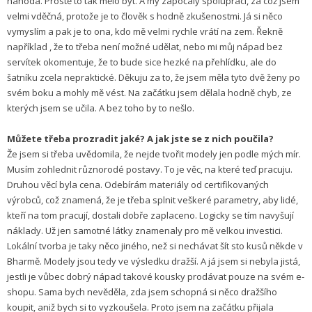
náhoda. Prostě to tak mělo být. A my započaly spolupráci, za což jsem
velmi vděčná, protože je to člověk s hodně zkušenostmi. Já si něco
vymyslím a pak je to ona, kdo mě velmi rychle vrátí na zem. Řekně
například , že to třeba není možné udělat, nebo mi můj nápad bez
servítek okomentuje, že to bude sice hezké na přehlídku, ale do
šatníku zcela nepraktické. Děkuju za to, že jsem měla tyto dvě ženy po
svém boku a mohly mě vést. Na začátku jsem dělala hodně chyb, ze
kterých jsem se učila. A bez toho by to nešlo.
Můžete třeba prozradit jaké? A jak jste se z nich poučila?
Že jsem si třeba uvědomila, že nejde tvořit modely jen podle mých mír.
Musím zohlednit různorodé postavy. To je věc, na které teď pracuju.
Druhou věcí byla cena. Odebírám materiály od certifikovaných
výrobců, což znamená, že je třeba splnit veškeré parametry, aby lidé,
kteří na tom pracují, dostali dobře zaplaceno. Logicky se tím navyšují
náklady. Už jen samotné látky znamenaly pro mě velkou investici.
Lokální tvorba je taky něco jiného, než si nechávat šít sto kusů někde v
Bharmě. Modely jsou tedy ve výsledku dražší. A já jsem si nebyla jistá,
jestli je vůbec dobrý nápad takové kousky prodávat pouze na svém e-
shopu. Sama bych nevěděla, zda jsem schopná si něco dražšího
koupit, aniž bych si to vyzkoušela. Proto jsem na začátku přijala