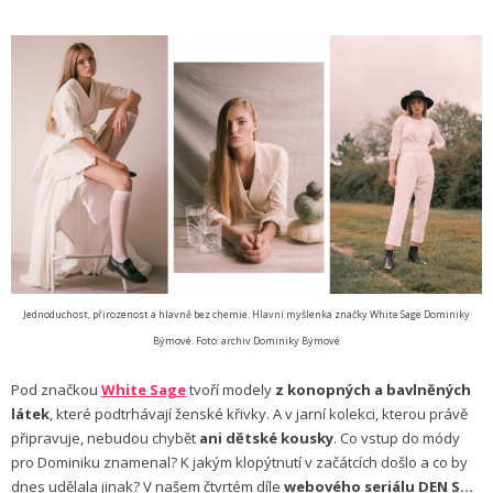
Jednoduchost, přirozenost a hlavně bez chemie. Hlavní myšlenka značky White Sage Dominiky
Býmové. Foto: archiv Dominiky Býmové
Pod značkou
White Sage
tvoří modely
z konopných a bavlněných
látek
, které podtrhávají ženské křivky. A v jarní kolekci, kterou právě
připravuje, nebudou chybět
ani dětské kousky
. Co vstup do módy
pro Dominiku znamenal? K jakým klopýtnutí v začátcích došlo a co by
dnes udělala jinak? V našem čtvrtém díle
webového seriálu DEN S…