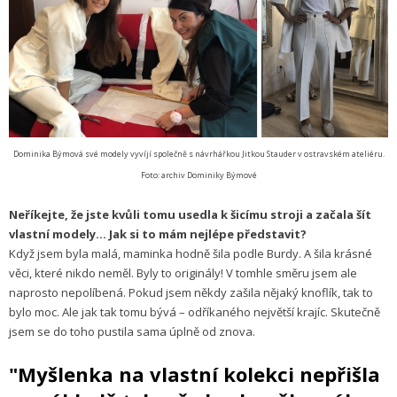
Dominika Býmová své modely vyvíjí společně s návrhářkou Jitkou Stauder v ostravském ateliéru.
Foto: archiv Dominiky Býmové
Neříkejte, že jste kvůli tomu usedla k šicímu stroji a začala šít
vlastní modely… Jak si to mám nejlépe představit?
Když jsem byla malá, maminka hodně šila podle Burdy. A šila krásné
věci, které nikdo neměl. Byly to originály! V tomhle směru jsem ale
naprosto nepolíbená. Pokud jsem někdy zašila nějaký knoflík, tak to
bylo moc. Ale jak tak tomu bývá – odříkaného největší krajíc. Skutečně
jsem se do toho pustila sama úplně od znova.
"Myšlenka na vlastní kolekci nepřišla