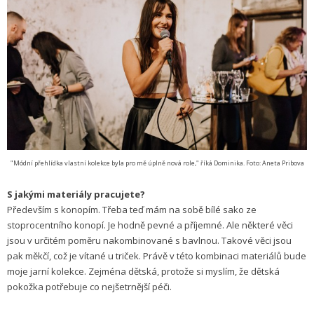
"Módní přehlídka vlastní kolekce byla pro mě úplně nová role," říká Dominika. Foto: Aneta Pribova
S jakými materiály pracujete?
Především s konopím. Třeba teď mám na sobě bílé sako ze
stoprocentního konopí. Je hodně pevné a příjemné. Ale některé věci
jsou v určitém poměru nakombinované s bavlnou. Takové věci jsou
pak měkčí, což je vítané u triček. Právě v této kombinaci materiálů bude
moje jarní kolekce. Zejména dětská, protože si myslím, že dětská
pokožka potřebuje co nejšetrnější péči.