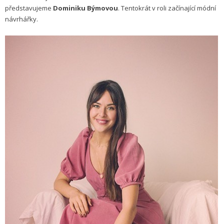
představujeme
Dominiku Býmovou
. Tentokrát v roli začínající módní
návrhářky.