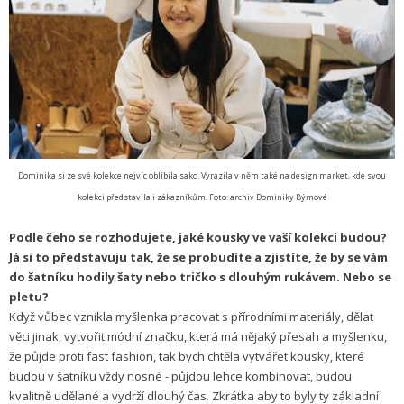
Dominika si ze své kolekce nejvíc oblíbila sako. Vyrazila v něm také na design market, kde svou
kolekci představila i zákazníkům. Foto: archiv Dominiky Býmové
Podle čeho se rozhodujete, jaké kousky ve vaší kolekci budou?
Já si to představuju tak, že se probudíte a zjistíte, že by se vám
do šatníku hodily šaty nebo tričko s dlouhým rukávem. Nebo se
pletu?
Když vůbec vznikla myšlenka pracovat s přírodními materiály, dělat
věci jinak, vytvořit módní značku, která má nějaký přesah a myšlenku,
že půjde proti fast fashion, tak bych chtěla vytvářet kousky, které
budou v šatníku vždy nosné - půjdou lehce kombinovat, budou
kvalitně udělané a vydrží dlouhý čas. Zkrátka aby to byly ty základní