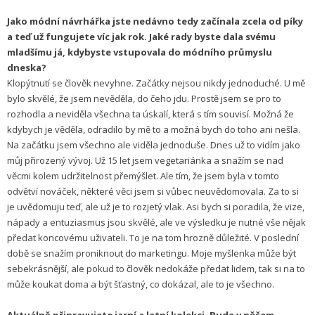
Jako módní návrhářka jste nedávno tedy začínala zcela od píky
a teď už fungujete víc jak rok. Jaké rady byste dala svému
mladšímu já, kdybyste vstupovala do módního průmyslu
dneska?
Klopýtnutí se člověk nevyhne. Začátky nejsou nikdy jednoduché. U mě
bylo skvělé, že jsem nevěděla, do čeho jdu. Prostě jsem se pro to
rozhodla a neviděla všechna ta úskalí, která s tím souvisí. Možná že
kdybych je věděla, odradilo by mě to a možná bych do toho ani nešla.
Na začátku jsem všechno ale viděla jednoduše. Dnes už to vidím jako
můj přirozený vývoj. Už 15 let jsem vegetariánka a snažím se nad
věcmi kolem udržitelnost přemýšlet. Ale tím, že jsem byla v tomto
odvětví nováček, některé věci jsem si vůbec neuvědomovala. Za to si
je uvědomuju teď, ale už je to rozjetý vlak. Asi bych si poradila, že vize,
nápady a entuziasmus jsou skvělé, ale ve výsledku je nutné vše nějak
předat koncovému uživateli. To je na tom hrozně důležité. V poslední
době se snažím proniknout do marketingu. Moje myšlenka může být
sebekrásnější, ale pokud to člověk nedokáže předat lidem, tak si na to
může koukat doma a být šťastný, co dokázal, ale to je všechno.
Aktuálně připravujete jarní a letní kolekci. Bude v něčem