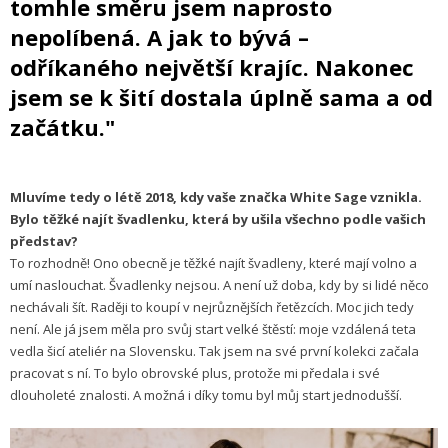
tomhle směru jsem naprosto
nepolíbená. A jak to bývá –
odříkaného největší krajíc. Nakonec
jsem se k šití dostala úplně sama a od
začátku."
Mluvíme tedy o létě 2018, kdy vaše značka White Sage vznikla.
Bylo těžké najít švadlenku, která by ušila všechno podle vašich
představ?
To rozhodně! Ono obecně je těžké najít švadleny, které mají volno a
umí naslouchat. Švadlenky nejsou. A není už doba, kdy by si lidé něco
nechávali šít. Raději to koupí v nejrůznějších řetězcích. Moc jich tedy
není. Ale já jsem měla pro svůj start velké štěstí: moje vzdálená teta
vedla šicí ateliér na Slovensku. Tak jsem na své první kolekci začala
pracovat s ní. To bylo obrovské plus, protože mi předala i své
dlouholeté znalosti. A možná i díky tomu byl můj start jednodušší.