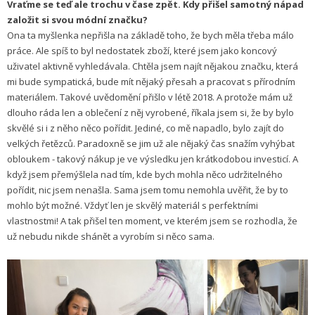
Vraťme se teď ale trochu v čase zpět. Kdy přišel samotný nápad
založit si svou módní značku?
Ona ta myšlenka nepřišla na základě toho, že bych měla třeba málo
práce. Ale spíš to byl nedostatek zboží, které jsem jako koncový
uživatel aktivně vyhledávala. Chtěla jsem najít nějakou značku, která
mi bude sympatická, bude mít nějaký přesah a pracovat s přírodním
materiálem. Takové uvědomění přišlo v létě 2018. A protože mám už
dlouho ráda len a oblečení z něj vyrobené, říkala jsem si, že by bylo
skvělé si i z něho něco pořídit. Jediné, co mě napadlo, bylo zajít do
velkých řetězců. Paradoxně se jim už ale nějaký čas snažím vyhýbat
obloukem - takový nákup je ve výsledku jen krátkodobou investicí. A
když jsem přemýšlela nad tím, kde bych mohla něco udržitelného
pořídit, nic jsem nenašla. Sama jsem tomu nemohla uvěřit, že by to
mohlo být možné. Vždyť len je skvělý materiál s perfektními
vlastnostmi! A tak přišel ten moment, ve kterém jsem se rozhodla, že
už nebudu nikde shánět a vyrobím si něco sama.