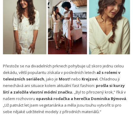
Přestože se na divadelních prknech pohybuje už skoro jednu celou
dekádu, větší popularitu získala v posledních letech
až s rolemi v
televizních seriálech
, jako je
Most!
nebo
Krejzovi
. Chladnou ji
nenechává ani situace kolem aktuální fast fashion:
prošla si kurzy
šití a založila vlastní módní značku.
„Byl to přirozený krok,“ říká v
našem rozhovoru
opavská rodačka a herečka Dominika Býmová
.
„Už patnáct let jsem vegetariánka a měla jsou touhu vytvořit si pro
sebe nějaké udržitelné modely z přírodních materiálů.“