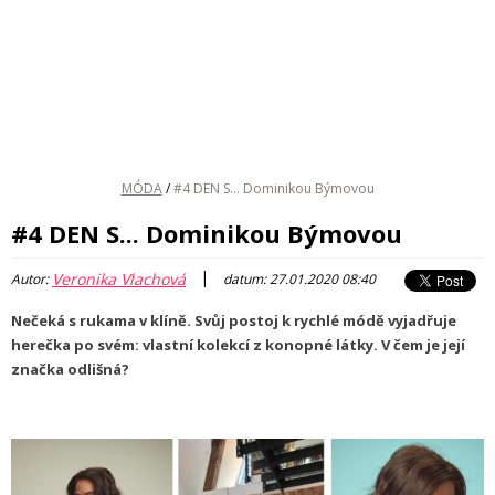
MÓDA
/
#4 DEN S... Dominikou Býmovou
#4 DEN S... Dominikou Býmovou
|
Veronika Vlachová
Autor:
datum: 27.01.2020 08:40
Nečeká s rukama v klíně. Svůj postoj k rychlé módě vyjadřuje
herečka po svém: vlastní kolekcí z konopné látky. V čem je její
značka odlišná?