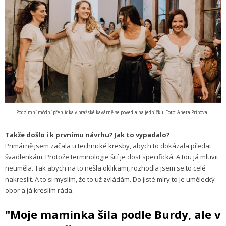
Podzimní módní přehlídka v pražské kavárně se povedla na jedničku. Foto: Aneta Pribova
Takže došlo i k prvnímu návrhu? Jak to vypadalo?
Primárně jsem začala u technické kresby, abych to dokázala předat
švadlenkám. Protože terminologie šití je dost specifická. A tou já mluvit
neuměla. Tak abych na to nešla oklikami, rozhodla jsem se to celé
nakreslit. A to si myslím, že to už zvládám. Do jisté míry to je umělecký
obor a já kreslím ráda.
"Moje maminka šila podle Burdy, ale v