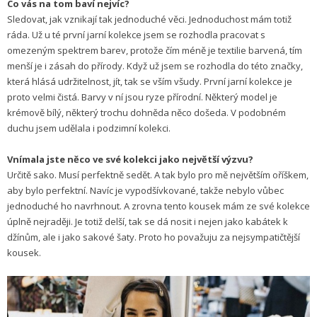
Co vás na tom baví nejvíc?
Sledovat, jak vznikají tak jednoduché věci. Jednoduchost mám totiž
ráda. Už u té první jarní kolekce jsem se rozhodla pracovat s
omezeným spektrem barev, protože čím méně je textilie barvená, tím
menší je i zásah do přírody. Když už jsem se rozhodla do této značky,
která hlásá udržitelnost, jít, tak se vším všudy. První jarní kolekce je
proto velmi čistá. Barvy v ní jsou ryze přírodní. Některý model je
krémově bílý, některý trochu dohněda něco došeda. V podobném
duchu jsem udělala i podzimní kolekci.
Vnímala jste něco ve své kolekci jako největší výzvu?
Určitě sako. Musí perfektně sedět. A tak bylo pro mě největším oříškem,
aby bylo perfektní. Navíc je vypodšívkované, takže nebylo vůbec
jednoduché ho navrhnout. A zrovna tento kousek mám ze své kolekce
úplně nejraději. Je totiž delší, tak se dá nosit i nejen jako kabátek k
džínům, ale i jako sakové šaty. Proto ho považuju za nejsympatičtější
kousek.