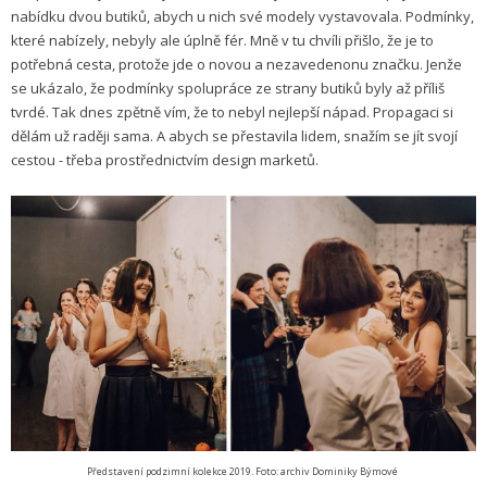
nabídku dvou butiků, abych u nich své modely vystavovala. Podmínky,
které nabízely, nebyly ale úplně fér. Mně v tu chvíli přišlo, že je to
potřebná cesta, protože jde o novou a nezavedenonu značku. Jenže
se ukázalo, že podmínky spolupráce ze strany butiků byly až příliš
tvrdé. Tak dnes zpětně vím, že to nebyl nejlepší nápad. Propagaci si
dělám už raději sama. A abych se přestavila lidem, snažím se jít svojí
cestou - třeba prostřednictvím design marketů.
Představení podzimní kolekce 2019. Foto: archiv Dominiky Býmové