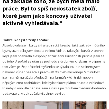
na základě toho, že bych měla málo
práce. Byl to spíš nedostatek zboží,
které jsem jako koncový uživatel
aktivně vyhledávala."
Dobře, kde jste tedy začala?
Absolvovala jsem kurzy šití a technické kresby, také základy módního
byznysu. Prošla jsem docela velkou řádkou takových kurzů. A teprve
když jsem posbírala alespoň pár základní zkušenosti, pustila jsem se
do toho. A pořád se učím za pochodu s drobnými chybami. A vtipné na
tom všem je, že počáteční myšlenka se týkala lnu, ale se lnem jsem
nakonec vůbec nezačala pracovat! Oslovilo mě konopí. V minulosti
jsem na něj narážela především na farmářských trzích nebo v
nějakých etno obchůdcích, kde bylo takové plátno hrubé a vzhledově
to nebylo ono. Ale bádala jsem a našla po dlouhém hledání vhodného
dodavatele. A pak začala všechno rozvíjet.