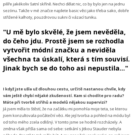
pilíře jakékoliv šatní skříně. Nechci dělat nic, co by bylo jen na jednu
sezónu. Takže v mé značce najdete basic věci jako třeba sako, dobře
střižené kalhoty, pouzdrovou sukni či vázací tuniku.
"U mě bylo skvělé, že jsem nevěděla,
do čeho jdu. Prostě jsem se rozhodla
vytvořit módní značku a neviděla
všechna ta úskalí, která s tím souvisí.
Jinak bych se do toho asi nepustila..."
I když jste ušla už dlouhou cestu, určitě nastanou chvíle, kdy
vám ještě chybí nějaké zkušeností. Kam si chodíte pro radu?
Máte při tvorbě střihů a modelů nějakou supervizi?
Já jsem měla to štěstí, že na začátku mi pomohla moje teta, se kterou
jsem konzultovala počáteční věci. Ale její tvorba a pohled na módu byl
od toho mého zcela odlišný. V tomto jsme se hodně rozcházely. A
změna však přišla sama od sebe: setkání s Jitkou Stauder nebyla