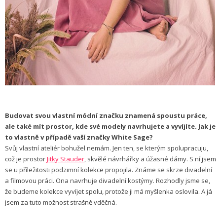
Budovat svou vlastní módní značku znamená spoustu práce,
ale také mít prostor, kde své modely navrhujete a vyvíjíte. Jak je
to vlastně v případě vaší značky White Sage?
Svůj vlastní ateliér bohužel nemám. Jen ten, se kterým spolupracuju,
což je prostor
Jitky Stauder
, skvělé návrhářky a úžasné dámy. S ní jsem
se u příležitosti podzimní kolekce propojila. Známe se skrze divadelní
a filmovou práci. Ona navrhuje divadelní kostýmy. Rozhodly jsme se,
že budeme kolekce vyvíjet spolu, protože ji má myšlenka oslovila. A já
jsem za tuto možnost strašně vděčná.