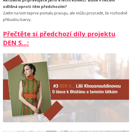
odlišná oproti těm předchozím?
Zatím na tom teprve pomalu pracuju, ale můžu prozradit, že rozhodně
přibudou barvy.
Přečtěte si předchozí díly projektu
DEN S...: