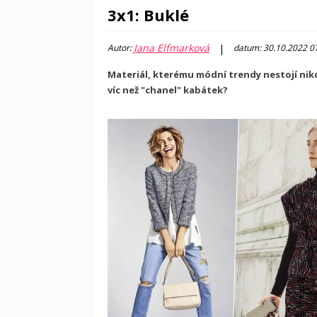
3x1: Buklé
Jana Elfmarková
|
Autor:
datum: 30.10.2022 0
Materiál, kterému módní trendy nestojí nikdy 
víc než "chanel" kabátek?