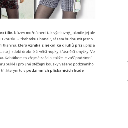
extilie
. Název možná není tak výmluvný, jakmile jej ale
mu kousku – "kabátku Chanel", rázem budou mít jasno i
í tkanina, která
vzniká z několika druhů přízí
, přišla
o ji zdobí drobné či větší nopky, třásně či smyčky. Ve
a. Kabátkem to zřejmě začalo, takže je vaší podzimní
eru buklé i pro jiné stěžejní kousky vašeho podzimního
tři, kterým to v
podzimních plískanicích bude