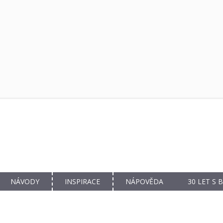
NÁVODY
INSPIRACE
NÁPOVĚDA
30 LET S