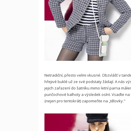
Netradiční, přesto velmi vkusné. Obzvlášť v tand
hřejivé buklé už ze své podstaty žádají. A nás výs
jejich zařazení do šatníku mimo letní parna mále
punčochové kalhoty a výsledek oslní. Vsaďte na 
(nejen pro tentokrát) zapomeňte na „tělovky."