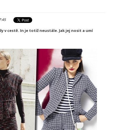
7:45
v cestě. In je totiž neustále. Jak jej nosit a umí