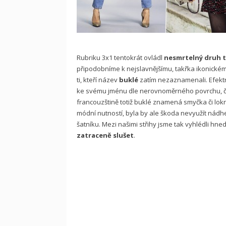
Rubriku 3x1 tentokrát ovládl
nesmrtelný druh t
připodobníme k nejslavnějšímu, takřka ikonické
ti, kteří název
buklé
zatím nezaznamenali. Efektn
ke svému jménu dle nerovnoměrného povrchu, čast
francouzštině totiž buklé znamená smyčka či lokn
módní nutností, byla by ale škoda nevyužít nádh
šatníku. Mezi našimi střihy jsme tak vyhlédli hned 
zatraceně slušet
.