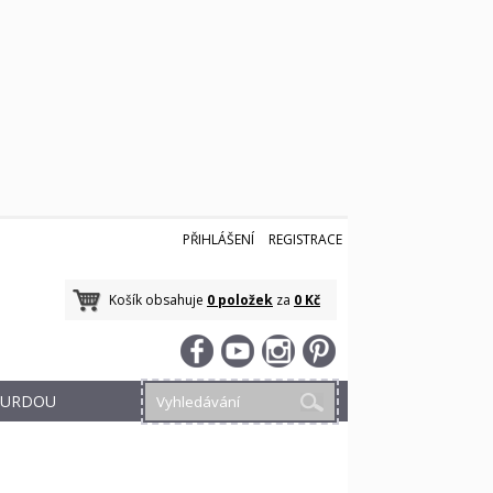
PŘIHLÁŠENÍ
REGISTRACE
Košík obsahuje
0 položek
za
0 Kč
 BURDOU