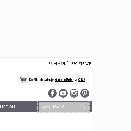
PŘIHLÁŠENÍ
REGISTRACE
Košík obsahuje
0 položek
za
0 Kč
 BURDOU