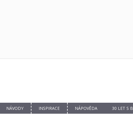
NÁVODY
INSPIRACE
NÁPOVĚDA
30 LET S