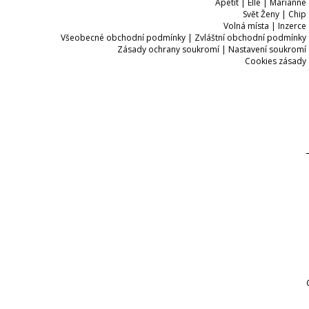
Apetit
|
Elle
|
Marianne
Svět Ženy
|
Chip
Volná místa
|
Inzerce
Všeobecné obchodní podmínky
|
Zvláštní obchodní podmínky
Zásady ochrany soukromí
|
Nastavení soukromí
Cookies zásady