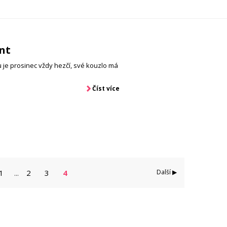
nt
je prosinec vždy hezčí, své kouzlo má
Číst více
1
2
3
4
Další ▶
...