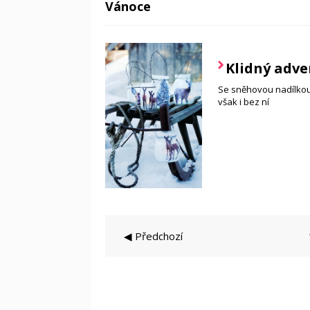
Vánoce
Klidný adve
Se sněhovou nadílkou 
však i bez ní
◀ Předchozí