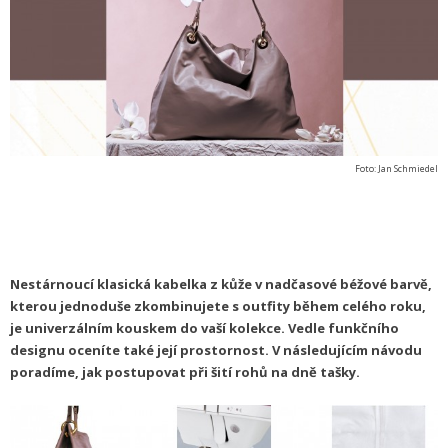
Foto: Jan Schmiedel
Nestárnoucí klasická kabelka z kůže v nadčasové béžové barvě,
kterou jednoduše zkombinujete s outfity během celého roku,
je univerzálním kouskem do vaší kolekce. Vedle funkčního
designu oceníte také její prostornost. V následujícím návodu
poradíme, jak postupovat při šití rohů na dně tašky.