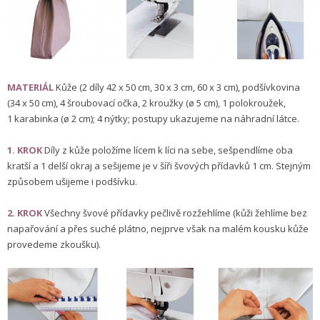
MATERIÁL
Kůže (2 díly 42 x 50 cm, 30 x 3 cm, 60 x 3 cm), podšívkovina
(34 x 50 cm), 4 šroubovací očka, 2 kroužky (ø 5 cm), 1 polokroužek,
1 karabinka (ø 2 cm); 4 nýtky; postupy ukazujeme na náhradní látce.
1. KROK
Díly z kůže položíme lícem k líci na sebe, sešpendlíme oba
kratší a 1 delší okraj a sešijeme je v šíři švových přídavků 1 cm. Stejným
způsobem ušijeme i podšívku.
2. KROK
Všechny švové přídavky pečlivě rozžehlíme (kůži žehlíme bez
napařování a přes suché plátno, nejprve však na malém kousku kůže
provedeme zkoušku).