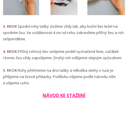
3. KROK
Spodní rohy tašky složíme vždy tak, aby boční šev ležel na
spodním švu. Ve vzdálenosti 4 cm od rohu zakreslíme příčný šev a roh
sešpendlíme.
4. KROK
Příčný rohový šev sešijeme podél vyznačené linie, začátek
i konec švu vždy zapošijeme. Druhý roh odšijeme stejným způsobem.
5. K
RO
K
Rohy přehneme na dno tašky a několika stehy v ruce je
přišijeme na švové přídavky. Podšívku všijeme podle návodu níže
a ušijeme ucho.
NÁVOD KE STAŽENÍ