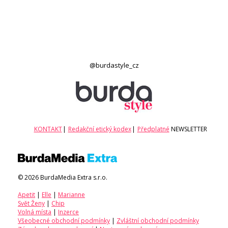
@burdastyle_cz
KONTAKT
|
Redakční etický kodex
|
Předplatné
NEWSLETTER
© 2026 BurdaMedia Extra s.r.o.
Apetit
|
Elle
|
Marianne
Svět Ženy
|
Chip
Volná místa
|
Inzerce
Všeobecné obchodní podmínky
|
Zvláštní obchodní podmínky