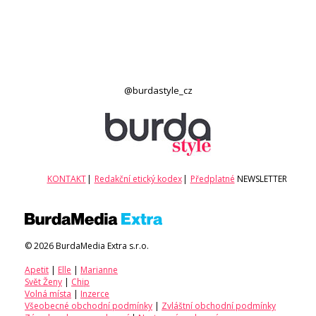
@burdastyle_cz
KONTAKT
|
Redakční etický kodex
|
Předplatné
NEWSLETTER
© 2026 BurdaMedia Extra s.r.o.
Apetit
|
Elle
|
Marianne
Svět Ženy
|
Chip
Volná místa
|
Inzerce
Všeobecné obchodní podmínky
|
Zvláštní obchodní podmínky