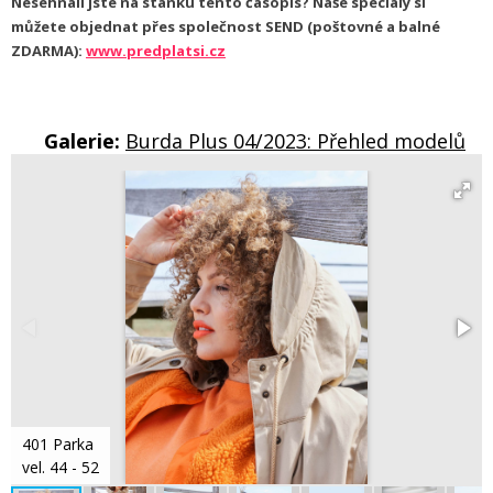
Nesehnali jste na stánku tento časopis? Naše speciály si
můžete objednat přes společnost SEND (poštovné a balné
ZDARMA):
www.predplatsi.cz
Galerie:
Burda Plus 04/2023: Přehled modelů
401 Parka
vel. 44 - 52