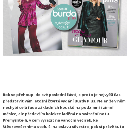
Rok se přehoupl do své poslední části, a proto je nejvyšší čas
představit vám letošní čtvrté vydání Burdy Plus. Nejen že v něm
nechybí celá řada základních kousků na podzimní i zimní
měsíce, ale především kolekce laděná na sváteční notu.
Přemýšlíte-li, v čem vyrazit na vánoční večírek, ke
štědrovečernímu stolu či na oslavu silvestra, pak si právě tuto