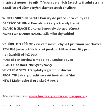
inspiraci nenechte ujít. Třeba v zelených šatech z titulní strany
zazáříte při všemožných slavnostních chvílích!
WINTER VIBES
Nápadité kousky do práce i pro volný čas
DRESSCODE: PINK!
Pouzdrové šaty v trendy barvě
GLANC & GRÁCIE
Dokonalé modely do společnosti
NONSTOP DOBRÁ NÁLADA
Šik městský vzhled
VZHŮRU DO PŘÍRODY
Co vám nesmí chybět při zimní procházce.
STYLING
Jeden střih třikrát jinak i o
blíbené outfity pro
nejrůznější příležitosti
PORTRÉT
Interview s modelkou Louise Boyce
BEAUTY
Kosmetické vychytávky
VE VELKÉM STYLU
D
oplňky v glamour duchu
PROFI TIP
J
ak si poradit se zvětšováním střihů
NEWS
Malé radosti pro skvělý pocit
Přehled modelů:
www.burdastyle.cz/casopis/specialy