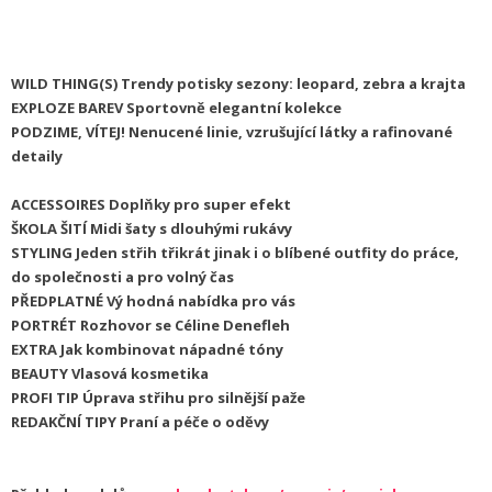
WILD THING(S)
Trendy potisky sezony: leopard, zebra a krajta
EXPLOZE BAREV
Sportovně elegantní kolekce
PODZIME, VÍTEJ!
Nenucené linie, vzrušující látky a rafinované
detaily
ACCESSOIRES
Doplňky pro super efekt
ŠKOLA ŠITÍ
Midi šaty s dlouhými rukávy
STYLING
Jeden střih třikrát jinak i o
blíbené outfity do práce,
do společnosti a pro volný čas
PŘEDPLATNÉ
Vý
hodná nabídka pro vás
PORTRÉT
Rozhovor se Céline Denefleh
EXTRA
Jak kombinovat nápadné tóny
BEAUTY
Vlasová kosmetika
PROFI TIP
Úprava střihu pro silnější paže
REDAKČNÍ TIPY
Praní a péče o oděvy