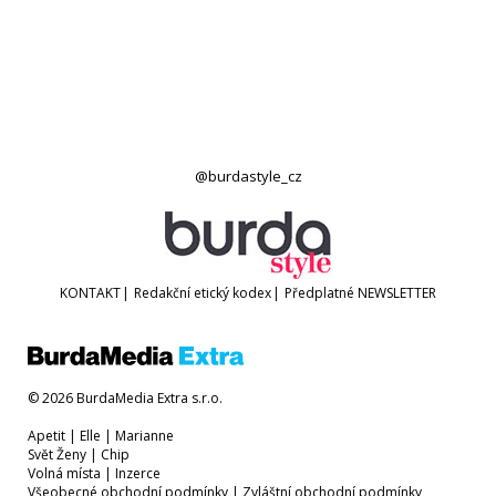
@burdastyle_cz
KONTAKT
|
Redakční etický kodex
|
Předplatné
NEWSLETTER
© 2026 BurdaMedia Extra s.r.o.
Apetit
|
Elle
|
Marianne
Svět Ženy
|
Chip
Volná místa
|
Inzerce
Všeobecné obchodní podmínky
|
Zvláštní obchodní podmínky