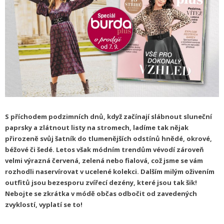
S příchodem podzimních dnů, když začínají slábnout sluneční
paprsky a zlátnout listy na stromech, ladíme tak nějak
přirozeně svůj šatník do tlumenějších odstínů hnědé, okrové,
béžové či šedé. Letos však módním trendům vévodí zároveň
velmi výrazná červená, zelená nebo fialová, což jsme se vám
rozhodli naservírovat v ucelené kolekci. Dalším milým oživením
outfitů jsou bezesporu zvířecí dezény, které jsou tak šik!
Nebojte se zkrátka v módě občas odbočit od zavedených
zvyklostí, vyplatí se to!