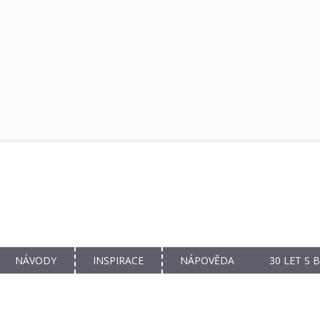
NÁVODY
INSPIRACE
NÁPOVĚDA
30 LET S