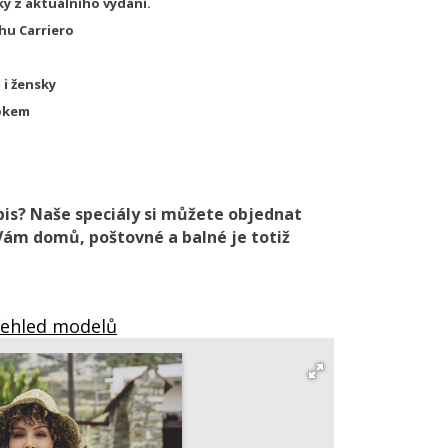
ky z aktuálního vydání.
hu Carriero
 i žensky
rokem
pis? Naše speciály si můžete objednat
Vám domů, poštovné a balné je totiž
řehled modelů