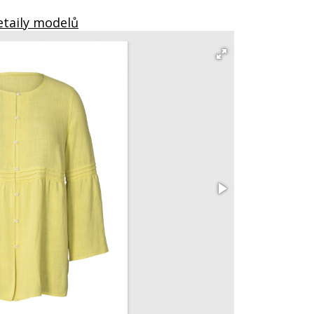
etaily modelů
402 Šaty