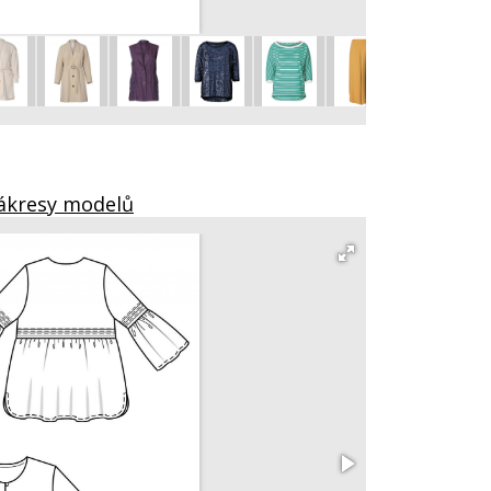
vel. 46 - 60
Nákresy modelů