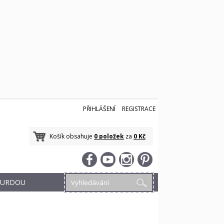
PŘIHLÁŠENÍ
REGISTRACE
Košík obsahuje
0 položek
za
0 Kč
 BURDOU