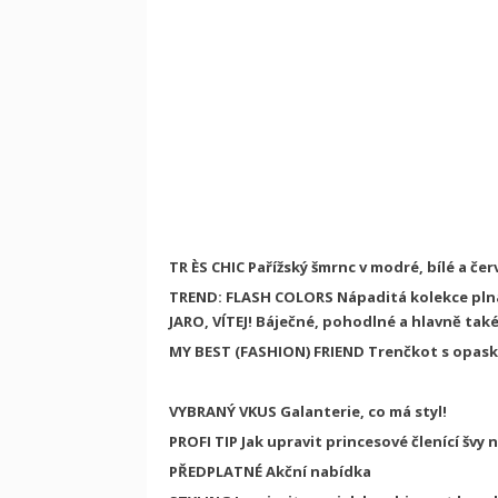
TR
ÈS CHIC
Pařížský šmrnc v modré, bílé a če
TREND: FLASH COLORS
Nápaditá kolekce pln
JARO, VÍTEJ!
Báječné, pohodlné a hlavně také
MY BEST (FASHION) FRIEND
Trenčkot s opas
VYBRANÝ VKUS
Galanterie, co má styl!
PROFI TIP
Jak upravit princesové členící švy 
PŘEDPLATNÉ
Akční nabídka