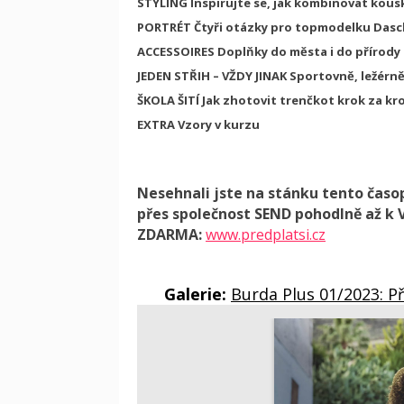
STYLING
Inspirujte se, jak kombinovat kous
PORTRÉT
Čtyři otázky pro topmodelku Dasc
ACCESSOIRES
Doplňky do města i do přírody
JEDEN STŘIH – VŽDY JINAK
Sportovně, ležérně
ŠKOLA ŠITÍ
Jak zhotovit trenčkot krok za k
EXTRA
Vzory v kurzu
Nesehnali jste na stánku tento časo
přes společnost SEND pohodlně až k 
ZDARMA:
www.predplatsi.cz
Galerie:
Burda Plus 01/2023: P