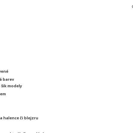
rvené
á barev
 šik modely
kem
na halence či blejzru