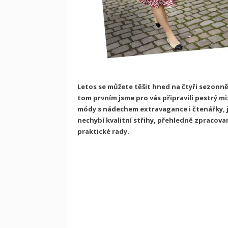
Letos se můžete těšit hned na čtyři sezonně
tom prvním jsme pro vás připravili pestrý m
módy s nádechem extravagance i čtenářky, j
nechybí kvalitní střihy, přehledně zpracova
praktické rady.