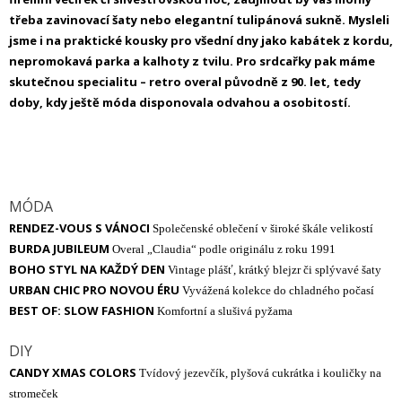
třeba zavinovací šaty nebo elegantní tulipánová sukně. Mysleli
jsme i na praktické kousky pro všední dny jako kabátek z kordu,
nepromokavá parka a kalhoty z tvilu. Pro srdcařky pak máme
skutečnou specialitu – retro overal původně z 90. let, tedy
doby, kdy ještě móda disponovala odvahou a osobitostí.
MÓDA
RENDEZ-VOUS S VÁNOCI
Společenské oblečení v široké škále velikostí
BURDA JUBILEUM
Overal „Claudia“ podle originálu z roku 1991
BOHO STYL NA KAŽDÝ DEN
Vintage plášť, krátký blejzr či splývavé šaty
URBAN CHIC PRO NOVOU ÉRU
Vyvážená kolekce do chladného počasí
BEST OF: SLOW FASHION
Komfortní a slušivá pyžama
DIY
CANDY XMAS COLORS
Tvídový jezevčík, plyšová cukrátka i kouličky na
stromeček