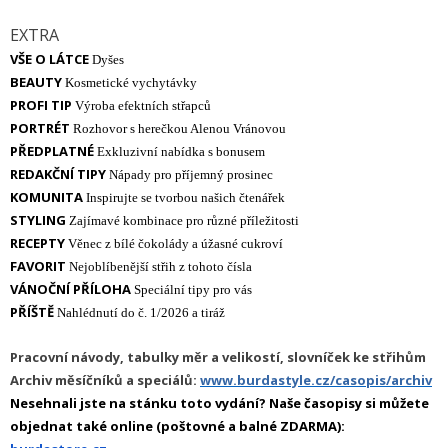
EXTRA
VŠE O LÁTCE
Dyšes
BEAUTY
Kosmetické vychytávky
PROFI TIP
Výroba efektních střapců
PORTRÉT
Rozhovor s herečkou Alenou Vránovou
PŘEDPLATNÉ
Exkluzivní
nabídka s bonusem
REDAKČNÍ TIPY
Nápady pro příjemný prosinec
KOMUNITA
Inspirujte se tvorbou našich čtenářek
STYLING
Zajímavé kombinace pro různé příležitosti
RECEPTY
Věnec z bílé čokolády a úžasné cukroví
FAVORIT
Nejoblíbenější střih z tohoto čísla
VÁNOČNÍ PŘÍLOHA
Speciální tipy pro vás
PŘÍŠTĚ
Nahlédnutí do č. 1/2026 a tiráž
Pracovní návody, tabulky měr a velikostí, slovníček ke střihům
Archiv měsíčníků a speciálů:
www.burdastyle.cz/casopis/archiv
Nesehnali jste na stánku toto vydání? Naše časopisy si můžete
objednat také online (poštovné a balné ZDARMA):