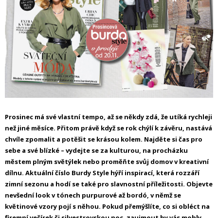
Prosinec má své vlastní tempo, až se někdy zdá, že utíká rychleji
než jiné měsíce. Přitom právě když se rok chýlí k závěru, nastává
chvíle zpomalit a potěšit se krásou kolem. Najděte si čas pro
sebe a své blízké – vydejte se za kulturou, na procházku
městem plným světýlek nebo proměňte svůj domov v kreativní
dílnu. Aktuální číslo Burdy Style hýří inspirací, která rozzáří
zimní sezonu a hodí se také pro slavnostní příležitosti. Objevte
nevšední look v tónech purpurové až bordó, v němž se
květinové vzory pojí s něhou. Pokud přemýšlíte, co si obléct na
firemní večírek či silvestrovskou noc, zaujmout by vás mohly