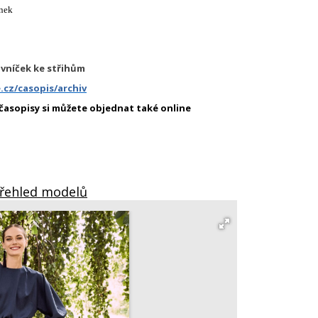
inek
ovníček ke střihům
cz/casopis/archiv
 časopisy si můžete objednat také online
Přehled modelů