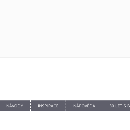
NÁVODY
INSPIRACE
NÁPOVĚDA
30 LET S