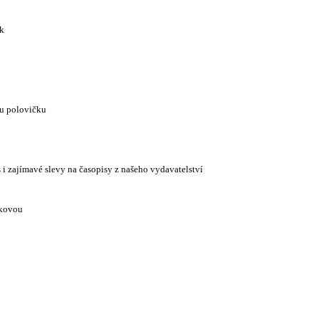
ek
ou polovičku
i zajímavé slevy na časopisy z našeho vydavatelství
žkovou