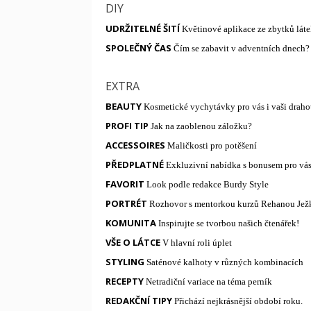
DIY
UDRŽITELNÉ ŠITÍ
Květinové aplikace ze zbytků lát
SPOLEČNÝ ČAS
Čím se zabavit v adventních dnech?
EXTRA
BEAUTY
Kosmetické vychytávky pro vás i vaši drah
PROFI TIP
Jak na zaoblenou záložku?
ACCESSOIRES
Maličkosti pro potěšení
PŘEDPLATNÉ
Exkluzivní nabídka s bonusem pro vás 
FAVORIT
Look podle redakce Burdy Style
PORTRÉT
Rozhovor s mentorkou kurzů Rehanou Je
KOMUNITA
Inspirujte se tvorbou našich čtenářek!
VŠE O LÁTCE
V hlavní roli úplet
STYLING
Saténové kalhoty v různých kombinacích
RECEPTY
Netradiční variace na téma perník
REDAKČNÍ TIPY
Přichází nejkrásnější období roku.