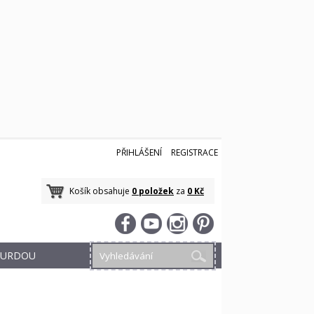
PŘIHLÁŠENÍ
REGISTRACE
Košík obsahuje
0 položek
za
0 Kč
 BURDOU