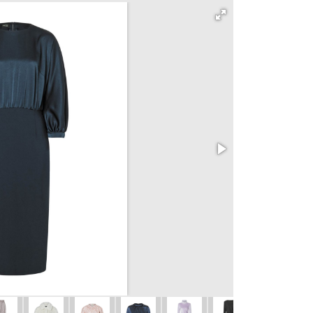
102 Korzetový 
vel. 34 - 44