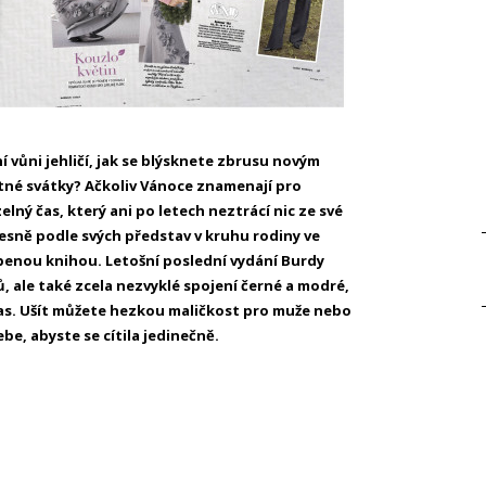
ní vůni jehličí, jak se blýsknete zbrusu novým
né svátky? Ačkoliv Vánoce znamenají pro
elný čas, který ani po letech neztrácí nic ze své
řesně podle svých představ v kruhu rodiny ve
íbenou knihou. Letošní poslední vydání Burdy
, ale také zcela nezvyklé spojení černé a modré,
 pas. Ušít můžete hezkou maličkost pro muže nebo
be, abyste se cítila jedinečně.