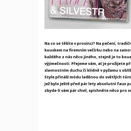
Na co se těšíte v prosinci? Na pečení, tradič
kouskem na firemním večírku nebo na samot
každého z nás něco jiného, stejně je to kouz
výjimečnosti. Přejeme vám, ať je prožijete p
slavnostním duchu či klidně v pyžamu s obl
Style přináší módu laděnou do světlých tónů
jež bylo ještě před pár lety absolutní faux
zbyde-li vám pár chvil, spíchněte něco pro se