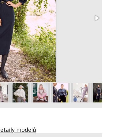
102 Korzetový 
vel. 34 - 44
Detaily modelů