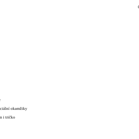
e
eciální okamžiky
n i tričko