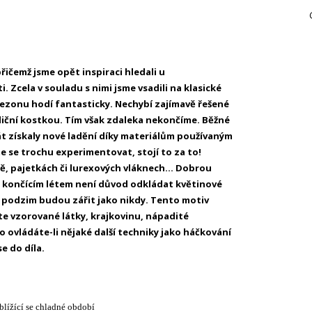
přičemž jsme opět inspiraci hledali u
Zcela v souladu s nimi jsme vsadili na klasické
 sezonu hodí fantasticky. Nechybí zajímavě řešené
diční kostkou. Tím však zdaleka nekončíme. Běžné
át získaly nové ladění díky materiálům používaným
te se trochu experimentovat, stojí to za to!
ě, pajetkách či lurexových vláknech… Dobrou
 končícím létem není důvod odkládat květinové
 podzim budou zářit jako nikdy. Tento motiv
e vzorované látky, krajkovinu, nápadité
o ovládáte-li nějaké další techniky jako háčkování
e do díla.
lížící se chladné období