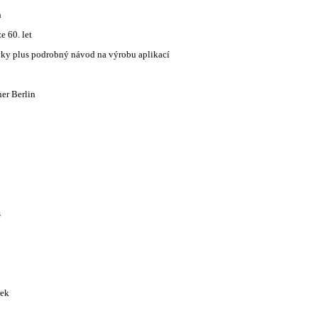
h
e 60. let
vky plus podrobný návod na výrobu aplikací
er Berlin
s
rek