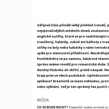
Zářijové číslo přináší velký přehled trendů, 
nejvýznačnějších módních domů současnosti. 
anglické outfity, které se pro nadcházející
trenčkoty, halenky, sukně ani kalhoty s tra
střihy na šaty nebo kabátky s námi tentokr
spíše pro slavnostní příležitosti. Nezdráhej
Poohlédněte se po sametu, žakárové tkanin
zprávu máme rovněž pro romantické duše. S
dezény hluboko do skříní, právě naopak. Na
hraje prim ve všech podobách. Upřednostnít
aplikace? Kreativitě se meze nekladou, prot
nebo vyšívání, teď je ten správný čas pustit s
MÓDA
CO SE BUDE NOSIT?
Tematický souhrn novinek na b