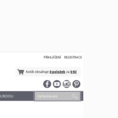
PŘIHLÁŠENÍ
REGISTRACE
Košík obsahuje
0 položek
za
0 Kč
 BURDOU