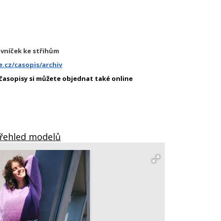
ovníček ke střihům
.cz/casopis/archiv
 časopisy si můžete objednat také online
Přehled modelů