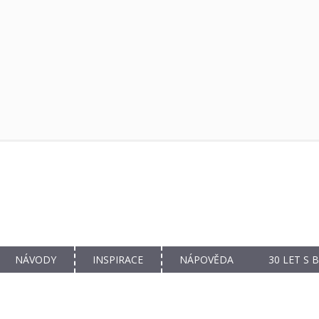
NÁVODY
INSPIRACE
NÁPOVĚDA
30 LET S