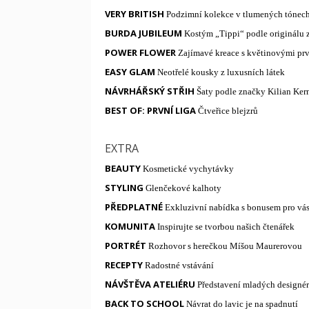
VERY BRITISH
Podzimní kolekce v tlumených tónec
BURDA JUBILEUM
Kostým „Tippi“ podle originálu z
POWER FLOWER
Zajímavé kreace s květinovými pr
EASY GLAM
Neotřelé kousky z luxusních látek
NÁVRHÁŘSKÝ STŘIH
Šaty podle značky Kilian Kern
BEST OF: PRVNÍ LIGA
Čtveřice blejzrů
EXTRA
BEAUTY
Kosmetické vychytávky
STYLING
Glenčekové kalhoty
PŘEDPLATNÉ
Exkluzivní
nabídka s bonusem pro vá
KOMUNITA
Inspirujte se tvorbou našich čtenářek
PORTRÉT
Rozhovor s herečkou Míšou Maurerovou
RECEPTY
Radostné vstávání
NÁVŠTĚVA ATELIÉRU
Představení mladých designé
BACK TO SCHOOL
Návrat do lavic je na spadnutí