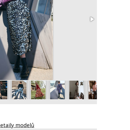
102 Mikina
vel. 36 - 48
Detaily modelů