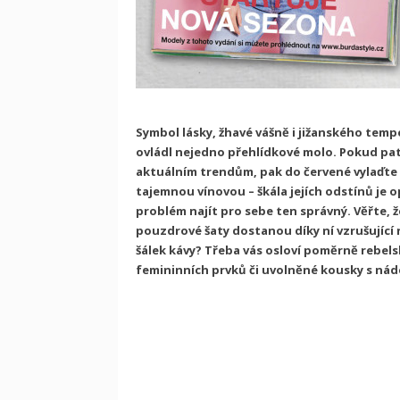
Symbol lásky, žhavé vášně i jižanského temp
ovládl nejedno přehlídkové molo. Pokud pa
aktuálním trendům, pak do červené vylaďte k
tajemnou vínovou – škála jejích odstínů je
problém najít pro sebe ten správný. Věřte, ž
pouzdrové šaty dostanou díky ní vzrušující
šálek kávy? Třeba vás osloví poměrně rebel
femininních prvků či uvolněné kousky s náde