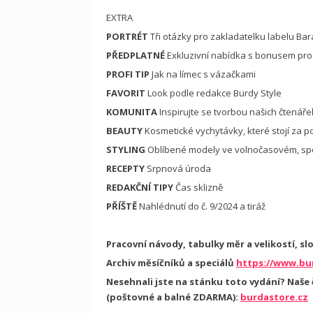
EXTRA
PORTRÉT
Tři otázky pro zakladatelku labelu Ba
PŘEDPLATNÉ
Exkluzivní nabídka s bonusem pro
PROFI TIP
Jak na límec s vázačkami
FAVORIT
Look podle redakce Burdy Style
KOMUNITA
Inspirujte se tvorbou našich čtenáře
BEAUTY
Kosmetické vychytávky, které stojí za p
STYLING
Oblíbené modely ve volnočasovém, spo
RECEPTY
Srpnová úroda
REDAKČNÍ TIPY
Čas sklizně
PŘÍŠTĚ
Nahlédnutí do č. 9/2024 a tiráž
Pracovní návody, tabulky měr a velikostí, sl
Archiv měsíčníků a speciálů
https://www.bur
Nesehnali jste na stánku toto vydání? Naše
(poštovné a balné ZDARMA):
burdastore.cz