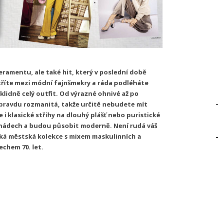
eramentu, ale také hit, který v poslední době
tříte mezi módní fajnšmekry a ráda podléháte
lidně celý outfit. Od výrazné ohnivé až po
 opravdu rozmanitá, takže určitě nebudete mít
e i klasické střihy na dlouhý plášť nebo puristické
 nádech a budou působit moderně. Není rudá váš
ská městská kolekce s mixem maskulinních a
chem 70. let.