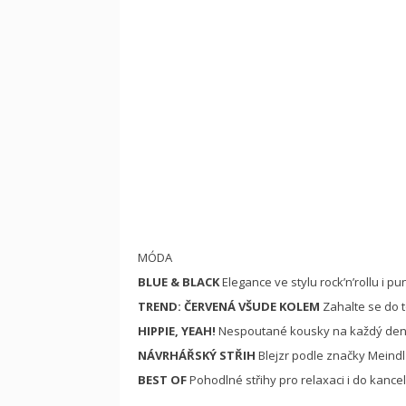
MÓDA
BLUE & BLACK
Elegance ve stylu rock’n’rollu i p
TREND: ČERVENÁ VŠUDE KOLEM
Zahalte se do 
HIPPIE, YEAH!
Nespoutané kousky na každý de
NÁVRHÁŘSKÝ STŘIH
Blejzr podle značky Meindl
BEST OF
Pohodlné střihy pro relaxaci i do kance