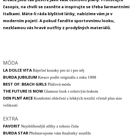
časopis, na chvíli se zasněte a inspirujte se třeba šarmantními
Italkami. Máte-li ráda blyštivé látky, nabízíme vám je v
moderním pojetí. A pokud fandíte sportovnímu looku,
nezklamou vás hravé outfity z prodyšných materiálů.
MÓDA
LA DOLCE VITA
Báječné kousky pro ni i pro něj
BURDA JUBILEUM
Kreace podle originálu z roku 1998
BEST OF: BEACH GIRLS
Plážová móda
THE FUTURE IS NOW
Glamour look s oslnivým leskem
DEN PLNÝ AKCE
Komfortní oblečení z lehkých textilií včetně plus size
velikostí
EXTRA
FAVORIT
Nejoblíbenější střihy z tohoto čísla
BURDA STAR
Představujeme vám finalistky soutěže