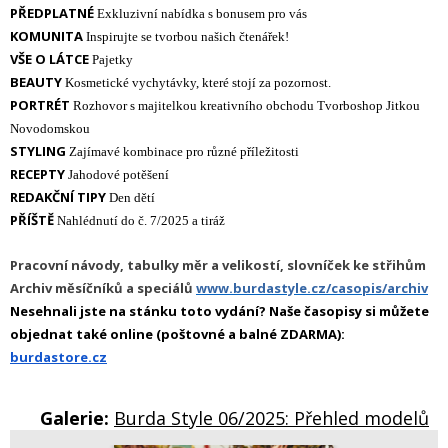
PŘEDPLATNÉ
Exkluzivní
nabídka s bonusem pro vás
KOMUNITA
Inspirujte se tvorbou našich čtenářek!
VŠE O LÁTCE
Pajetky
BEAUTY
Kosmetické vychytávky, které stojí za pozornost.
PORTRÉT
Rozhovor s majitelkou kreativního obchodu Tvorboshop Jitkou
Novodomskou
STYLING
Zajímavé kombinace pro různé příležitosti
RECEPTY
Jahodové potěšení
REDAKČNÍ TIPY
Den dětí
PŘÍŠTĚ
Nahlédnutí do č. 7/2025 a tiráž
Pracovní návody, tabulky měr a velikostí, slovníček ke střihům
Archiv měsíčníků a speciálů
www.burdastyle.cz/casopis/archiv
Nesehnali jste na stánku toto vydání? Naše časopisy si můžete
objednat také online (poštovné a balné ZDARMA):
burdastore.cz
Galerie:
Burda Style 06/2025: Přehled modelů