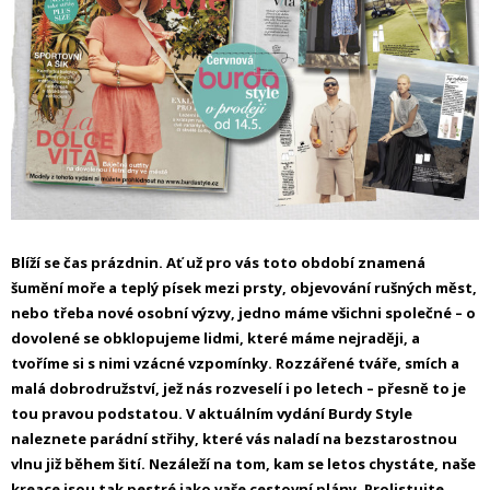
Blíží se čas prázdnin. Ať už pro vás toto období znamená
šumění moře a teplý písek mezi prsty, objevování rušných měst,
nebo třeba nové osobní výzvy, jedno máme všichni společné – o
dovolené se obklopujeme lidmi, které máme nejraději, a
tvoříme si s nimi vzácné vzpomínky. Rozzářené tváře, smích a
malá dobrodružství, jež nás rozveselí i po letech – přesně to je
tou pravou podstatou. V aktuálním vydání Burdy Style
naleznete parádní střihy, které vás naladí na bezstarostnou
vlnu již během šití. Nezáleží na tom, kam se letos chystáte, naše
kreace jsou tak pestré jako vaše cestovní plány. Prolistujte