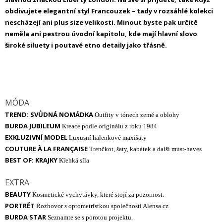
obdivujete elegantní styl Francouzek – tady v rozsáhlé kolekci
nescházejí ani plus size velikosti. Minout byste pak určitě
neměla ani pestrou úvodní kapitolu, kde mají hlavní slovo
široké siluety i poutavé etno detaily jako třásně.
MÓDA
TREND: SVŮDNÁ NOMÁDKA
Outfity v tónech země a oblohy
BURDA JUBILEUM
Kreace podle originálu z roku 1984
EXKLUZIVNÍ MODEL
Luxusní halenkové maxišaty
COUTURE À LA FRANÇAISE
Trenčkot, šaty, kabátek a další must-haves
BEST OF: KRAJKY
Křehká síla
EXTRA
BEAUTY
Kosmetické vychytávky, které stojí za pozornost.
PORTRÉT
Rozhovor s optometristkou společnosti Alensa.cz
BURDA STAR
Seznamte se s porotou projektu.