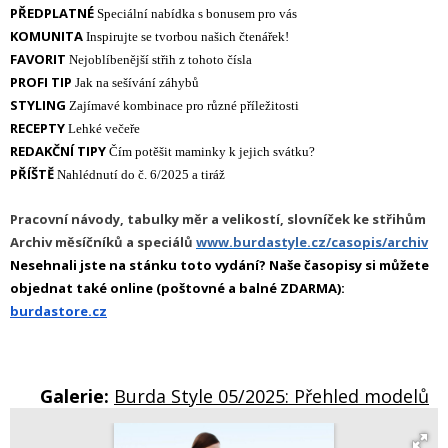
PŘEDPLATNÉ
Speciální
nabídka s bonusem pro vás
KOMUNITA
Inspirujte se tvorbou našich čtenářek!
FAVORIT
Nejoblíbenější střih z tohoto čísla
PROFI TIP
Jak na sešívání záhybů
STYLING
Zajímavé kombinace pro různé příležitosti
RECEPTY
Lehké večeře
REDAKČNÍ TIPY
Čím potěšit maminky k jejich svátku?
PŘÍŠTĚ
Nahlédnutí do č. 6/2025 a tiráž
Pracovní návody, tabulky měr a velikostí, slovníček ke střihům
Archiv měsíčníků a speciálů
www.burdastyle.cz/casopis/archiv
Nesehnali jste na stánku toto vydání? Naše časopisy si můžete
objednat také online (poštovné a balné ZDARMA):
burdastore.cz
Galerie:
Burda Style 05/2025: Přehled modelů