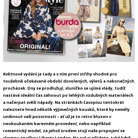
Květnové vydání je tady a s ním první střihy vhodné pro
toužebně očekávané období dovolených, výletů a nekonečných
procházek. Dny se prodlužují, sluníčko se ujímá vlády, tudíž
nastává ideální čas sáhnout po lehkých vzdušných materiálech
a načerpat svěží nápady. Na stránkách časopisu tentokrát
naleznete hned několik výjimečných kousků, které by neměly
uniknout vaší pozornosti – ať už je to retro bluzon v
neokoukaném barevném provedení, nebo například
romantický model, za jehož zrodem stojí naše propojení se
slavnou značkou Liberty London. Na své si přijdete, také když